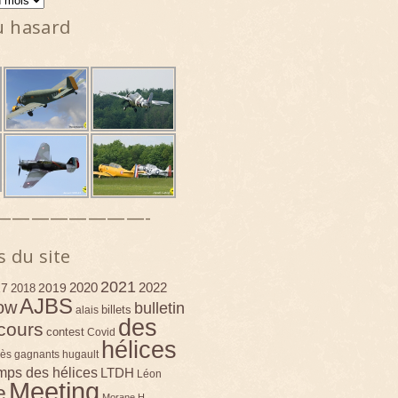
u hasard
————————-
s du site
2021
2020
2022
17
2019
2018
AJBS
ow
bulletin
billets
alais
des
cours
contest
Covid
hélices
ès
gagnants
hugault
emps des hélices
LTDH
Léon
Meeting
e
Morane H