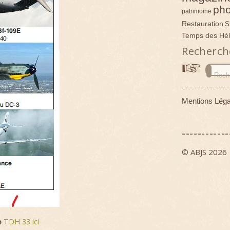
pho
patrimoine
Restauration
S
Temps des Hél
Recherch
---------------
Mentions Léga
------------
© ABJS 2026
e
TDH 33 ici