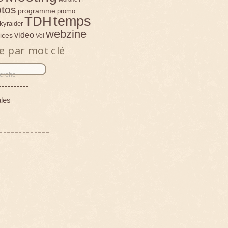
tos
programme
promo
temps
TDH
kyraider
webzine
video
ices
Vol
e par mot clé
----------
les
-------------