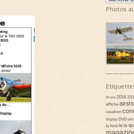
Photos a
————
Etiquette
2016
20
50 ans
airsh
affiche
con
caudron
DVD
display
déc
le
le t
la ferté
magazin