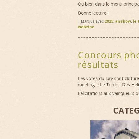
Ou bien dans le menu principal
Bonne lecture !
|
Marqué avec
2025
,
airshow
,
le 
webzine
Concours pho
résultats
Les votes du Jury sont clôtur
meeting « Le Temps Des Héli
Félicitations aux vainqueurs don
CATEG