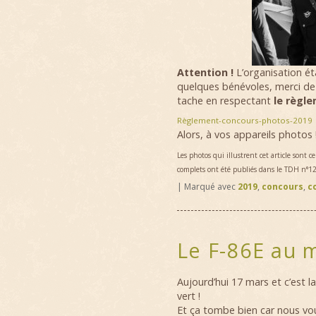
Attention !
L’organisation é
quelques bénévoles, merci de le
tache en respectant
le règlem
Règlement-concours-photos-2019
Alors, à vos appareils photos 
Les photos qui illustrent cet article sont 
complets ont été publiés dans le TDH n°1
|
Marqué avec
2019
,
concours
,
c
Le F-86E au 
Aujourd’hui 17 mars et c’est l
vert !
Et ça tombe bien car nous vou