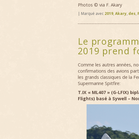
Photos © via F. Akary
|
Marqué avec
2019
,
Akary
,
des
,
Le programme
2019 prend 
Comme les autres années, nou
confirmations des avions par
les grands classiques de la F
Supermarine Spitfire:
T.IX « ML407 » (G-LFIX) bip
Flights) basé à Sywell – 