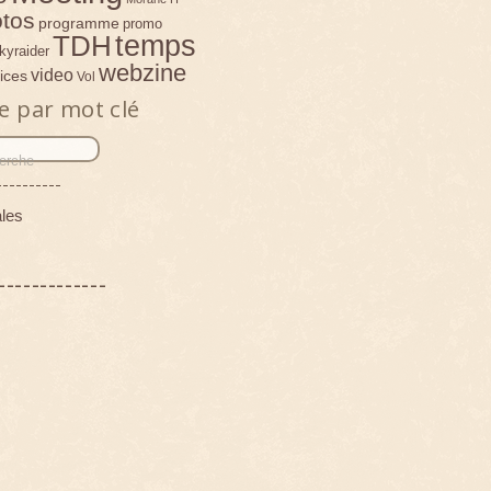
tos
programme
promo
temps
TDH
kyraider
webzine
video
ices
Vol
e par mot clé
----------
les
-------------