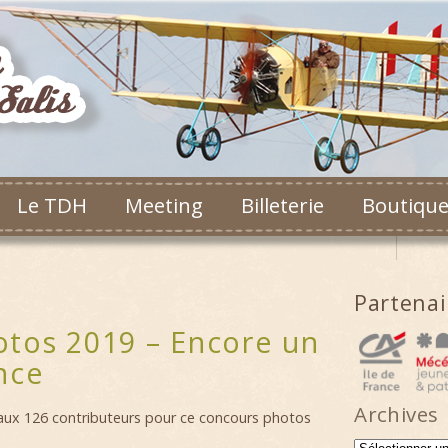
Le TDH
Meeting
Billeterie
Boutiqu
Partena
tos 2019 – Encore un
nce
Archives
x 126 contributeurs pour ce concours photos
Archives