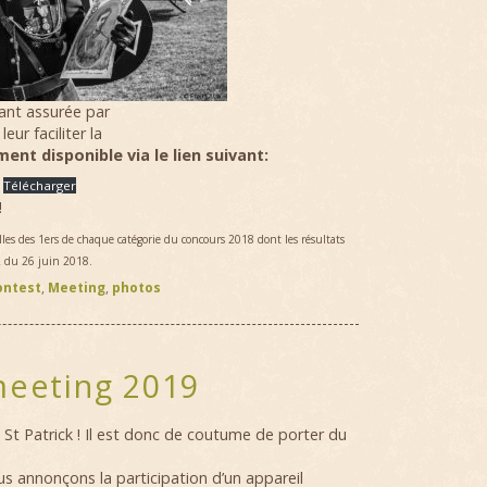
tant assurée par
ur faciliter la
ent disponible via le lien suivant:
Télécharger
!
celles des 1ers de chaque catégorie du concours 2018 dont les résultats
2 du 26 juin 2018.
ontest
,
Meeting
,
photos
meeting 2019
a St Patrick ! Il est donc de coutume de porter du
s annonçons la participation d’un appareil