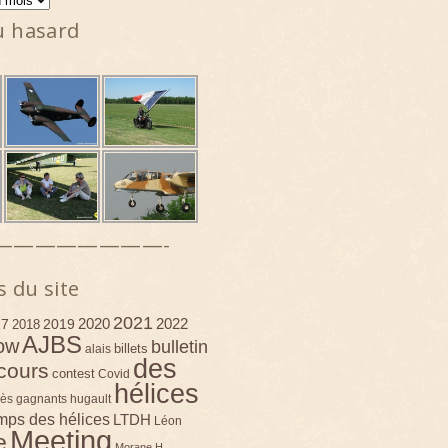
u hasard
————————-
s du site
2021
2020
2022
17
2019
2018
AJBS
ow
bulletin
billets
alais
des
cours
contest
Covid
hélices
ès
gagnants
hugault
emps des hélices
LTDH
Léon
Meeting
e
Morane H