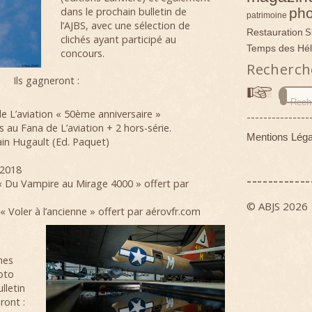
pho
dans le prochain bulletin de
patrimoine
l’AJBS, avec une sélection de
Restauration
S
clichés ayant participé au
Temps des Hél
concours.
Recherch
Ils gagneront :
 L’aviation « 50ème anniversaire »
---------------
au Fana de L’aviation + 2 hors-série.
Mentions Léga
in Hugault (Ed. Paquet)
 2018
------------
« Du Vampire au Mirage 4000 » offert par
© ABJS 2026
 Voler à l’ancienne » offert par aérovfr.com
mes
oto
lletin
ront :