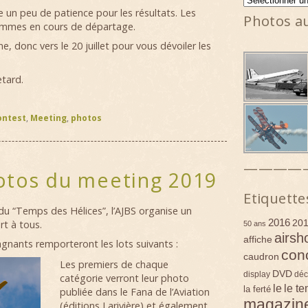
n peu de patience pour les résultats. Les
Photos a
ommes en cours de départage.
e, donc vers le 20 juillet pour vous dévoiler les
tard.
ontest
,
Meeting
,
photos
————
otos du meeting 2019
Etiquette
 du “Temps des Hélices”, l’AJBS organise un
2016
20
t à tous.
50 ans
airsh
affiche
agnants remporteront les lots suivants :
con
caudron
Les premiers de chaque
DVD
display
déc
catégorie verront leur photo
le
le t
la ferté
publiée dans le Fana de l’Aviation
magazin
(éditions Larivière) et également