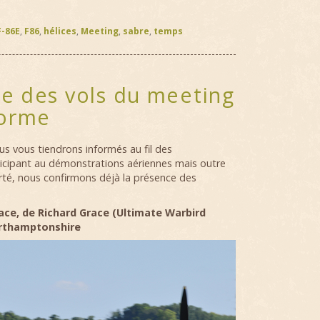
F-86E
,
F86
,
hélices
,
Meeting
,
sabre
,
temps
 des vols du meeting
forme
s vous tiendrons informés au fil des
ticipant au démonstrations aériennes mais outre
erté, nous confirmons déjà la présence des
lace, de Richard Grace (Ultimate Warbird
Northamptonshire