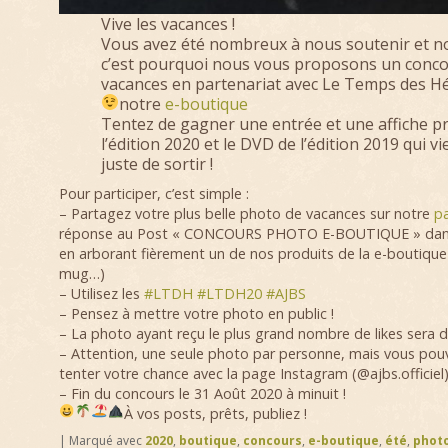
Vive les vacances !
Vous avez été nombreux à nous soutenir et no
c’est pourquoi nous vous proposons un conco
vacances en partenariat avec Le Temps des Hél
notre
e-boutique
Tentez de gagner une entrée et une affiche 
l’édition 2020 et le DVD de l’édition 2019 qui vi
juste de sortir !
Pour participer, c’est simple :
– Partagez votre plus belle photo de vacances sur notre
p
réponse au Post « CONCOURS PHOTO E-BOUTIQUE » dans
en arborant fièrement un de nos produits de la e-boutique (
mug…)
– Utilisez les
#LTDH
#LTDH20
#AJBS
– Pensez à mettre votre photo en public !
– La photo ayant reçu le plus grand nombre de likes sera 
– Attention, une seule photo par personne, mais vous po
tenter votre chance avec la page Instagram (@ajbs.officiel) 
– Fin du concours le 31 Août 2020 à minuit !
À vos posts, prêts, publiez !
|
Marqué avec
2020
,
boutique
,
concours
,
e-boutique
,
été
,
phot