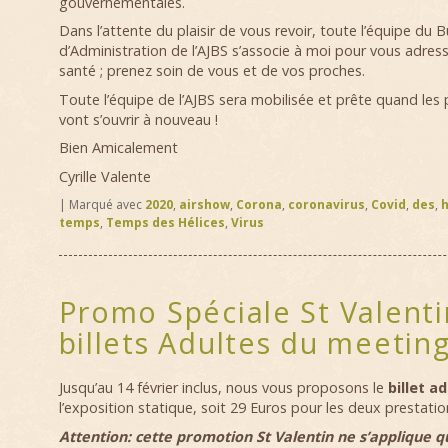
gouvernementales.
Dans l’attente du plaisir de vous revoir, toute l’équipe du 
d’Administration de l’AJBS s’associe à moi pour vous adre
santé ; prenez soin de vous et de vos proches.
Toute l’équipe de l’AJBS sera mobilisée et prête quand les
vont s’ouvrir à nouveau !
Bien Amicalement
Cyrille Valente
|
Marqué avec
2020
,
airshow
,
Corona
,
coronavirus
,
Covid
,
des
,
h
temps
,
Temps des Hélices
,
Virus
Promo Spéciale St Valenti
billets Adultes du meetin
Jusqu’au 14 février inclus, nous vous proposons le
billet ad
l’exposition statique, soit 29 Euros pour les deux prestatio
Attention: cette promotion St Valentin ne s’applique qu