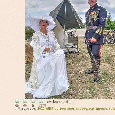
évidemment
) !
|
Marqué avec
2020
,
AJBS
,
du
,
journées
,
musée
,
patrimoine
,
vol