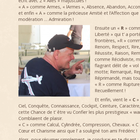
écrit avec 2 « Ailes » majuscules !
« A » comme Armes, « lArmes », Absence, Abandon, Acco
et enfin « A » comme la précieuse Amitié et l’Affection que t
modération … Admiration !
Ensuite un «
R
» comm
Liberté » qui t’ a por
frontières, »R » comm
Renom, Respect, Rire,
Réussite, Raison, Rem
comme Récidiviste, mo
flagrant délit de « vo
motte; Remarqué, Rep
Réprimandé, mais touj
« R » comme Ruptur
Recueillement !
Et enfin, vient le «
C
»
Ciel, Conquête, Connaissance, Cockpit, Ceinture, Caractèr
cette Chance de t’ être vu Confier les plus prestigieux « wa
Comblaient de plaisir.
« C » comme Calcul, Cylindrée, Compression, Chevaux. « 
Cœur et Charisme ainsi que l’ a souligné ton ami Frédéric !
Alors, pour résumer simplement, je conclurai en te disant :