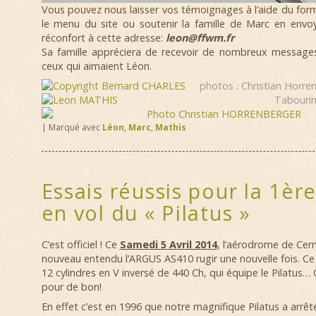
Vous pouvez nous laisser vos témoignages à l’aide du form
le menu du site ou soutenir la famille de Marc en env
réconfort à cette adresse:
leon@ffwm.fr
Sa famille appréciera de recevoir de nombreux message
ceux qui aimaient Léon.
photos : Christian Horre
Tabourin
|
Marqué avec
Léon
,
Marc
,
Mathis
Essais réussis pour la 1ère
en vol du « Pilatus »
C’est officiel ! Ce
Samedi 5 Avril 2014
, l’aérodrome de Cern
nouveau entendu l’ARGUS AS410 rugir une nouvelle fois. 
12 cylindres en V inversé de 440 Ch, qui équipe le Pilatus… 
pour de bon!
En effet c’est en 1996 que notre magnifique Pilatus a arrê