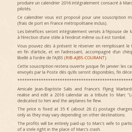
produire un calendrier 2016 intégralement consacré à Marc 
pilotés.
Ce calendrier vous est proposé pour une souscription 
(frais de port en France métropolitaine inclus).
Les bénéfices seront intégralement versés à l’épouse de 
à l’érection d’une stèle à l’endroit même ou il est tombé.
Vous pouvez dès à présent le réserver en remplissant le 
en fin d’article, et en l’adressant, accompagné d’un chè
libellé à l’ordre de l’AJBS (
RIB-AJBS-COURANT
)
Cette souscription restera ouverte jusque fin janvier: les c
envoyés par la Poste dès qu’ils seront disponibles, fin déc
************************************************
Amicale Jean-Baptiste Salis and France’s Flying Warbir
realise and edit a 2016 calendar as a tribute to Marc “L
dedicated to him and the airplanes he flew.
The price is fixed at 35 € (about 26 £) postage charges
only as they may vary depending on other destinations.
The profits will be entirely paid-up to Marc’s wife to parti
of a stele right in the place of Marc’s crash.