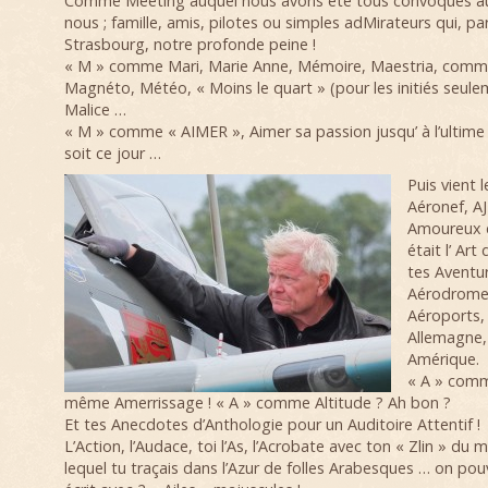
Comme Meeting auquel nous avons été tous convoqués auj
nous ; famille, amis, pilotes ou simples adMirateurs qui, pa
Strasbourg, notre profonde peine !
« M » comme Mari, Marie Anne, Mémoire, Maestria, com
Magnéto, Météo, « Moins le quart » (pour les initiés seule
Malice …
« M » comme « AIMER », Aimer sa passion jusqu’ à l’ulti
soit ce jour …
Puis vient 
Aéronef, AJ
Amoureux d
était l’ Art 
tes Aventur
Aérodromes
Aéroports, d
Allemagne, d
Amérique.
« A » comm
même Amerrissage ! « A » comme Altitude ? Ah bon ?
Et tes Anecdotes d’Anthologie pour un Auditoire Attentif !
L’Action, l’Audace, toi l’As, l’Acrobate avec ton « Zlin » d
lequel tu traçais dans l’Azur de folles Arabesques … on pouv