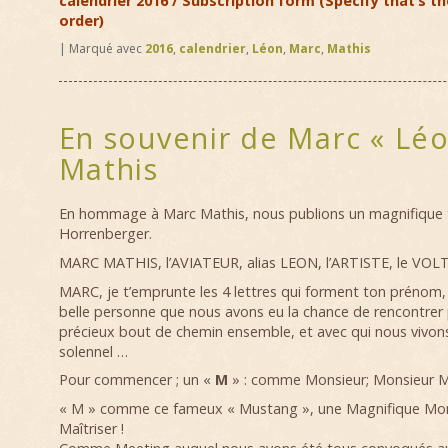
calendrier 2016 / Subscription form (Specify that’s t
order)
|
Marqué avec
2016
,
calendrier
,
Léon
,
Marc
,
Mathis
En souvenir de Marc « Léo
Mathis
En hommage à Marc Mathis, nous publions un magnifique t
Horrenberger.
MARC MATHIS, l’AVIATEUR, alias LEON, l’ARTISTE, le VOL
MARC, je t’emprunte les 4 lettres qui forment ton prénom, 
belle personne que nous avons eu la chance de rencontrer p
précieux bout de chemin ensemble, et avec qui nous vivo
solennel …
Pour commencer ; un «
M
» : comme Monsieur; Monsieur M
« M » comme ce fameux « Mustang », une Magnifique Mon
Maîtriser !