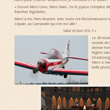
« Encore Merci Léon, Merci Marc, toi le joyeux Complice 
franches Rigolades,
Merci à toi, l’Ami Alsacien, avec toute ma Reconnaissance
Copain, au Camarade qui s’en est allé !
Salut et bon VOL !! »
Le 28 nove
monde de l’
dernier h
l’église Sai
Strasbourg
Merci à Har
belle photo