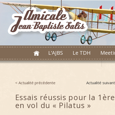
L’AJBS
Le TDH
Meeti
< Actualité précédente
Actualité suivan
Post navigation
Essais réussis pour la 1ère
en vol du « Pilatus »