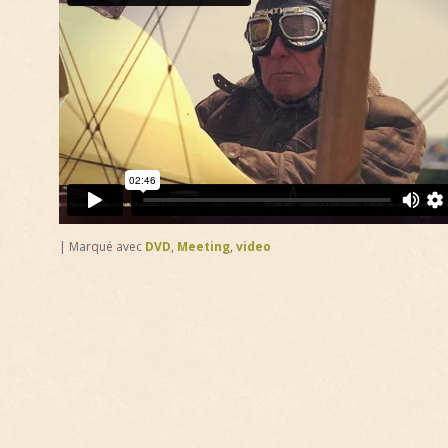
|
Marqué avec
DVD
,
Meeting
,
video