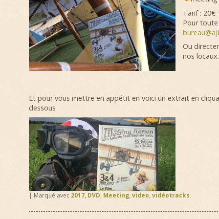
Tarif : 20€ 
Pour tout
bureau@ajb
Ou directe
nos locaux.
Et pour vous mettre en appétit en voici un extrait en cliquan
dessous
|
Marqué avec
2017
,
DVD
,
Meeting
,
video
,
vidéotracks