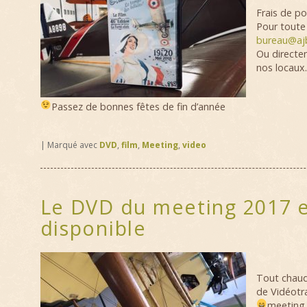
Frais de po
Pour tout
bureau@ajb
Ou directe
nos locaux.
Passez de bonnes fêtes de fin d’année
|
Marqué avec
DVD
,
film
,
Meeting
,
video
Le DVD du meeting 2017 
disponible
Tout chaud
de Vidéotra
meeting 