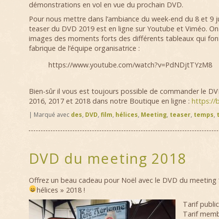
démonstrations en vol en vue du prochain DVD.
Pour nous mettre dans l’ambiance du week-end du 8 et 9 ju
teaser du DVD 2019 est en ligne sur Youtube et Viméo. On
images des moments forts des différents tableaux qui fon
fabrique de l’équipe organisatrice :
https://www.youtube.com/watch?v=PdNDjtTYzM8
Bien-sûr il vous est toujours possible de commander le D
2016, 2017 et 2018 dans notre Boutique en ligne :
https://
|
Marqué avec
des
,
DVD
,
film
,
hélices
,
Meeting
,
teaser
,
temps
,
DVD du meeting 2018
Offrez un beau cadeau pour Noël avec le DVD du meeting 
hélices » 2018 !
Tarif public
Tarif memb