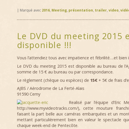
|
Marqué avec
2016
,
Meeting
,
présentation
,
trailer
,
video
,
vidé
Le DVD du meeting 2015 
disponible !!!
Vous l’attendiez tous avec impatience et fébrilité….et bien il
Le DVD du meeting 2015 est disponible au bureau de l’
somme de 15 € au bureau ou par correspondance.
Le règlement (chèque ou espèces) de
15€
+ 5€ de frais d’
AJBS / Aérodrome de La Ferté-Alais
91590 Cerny
Realisé par l’équipe d’Eric Me
http://www.myvideotracks.com/), cette mouture franc
faisant la part belle aux caméras embarquées et un mo
mettant particulièrement bien en valeur le spectacle q
chaque week-end de Pentecôte.