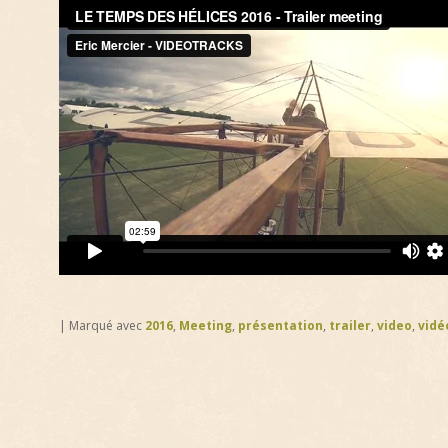
|
Marqué avec
2016
,
Meeting
,
présentation
,
trailer
,
video
,
vidé