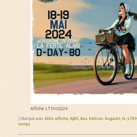
Affiche LTDH2024
|
Marqué avec
2024
,
affiche
,
AJBS
,
des
,
hélices
,
hugault
,
le
,
LTD
temps