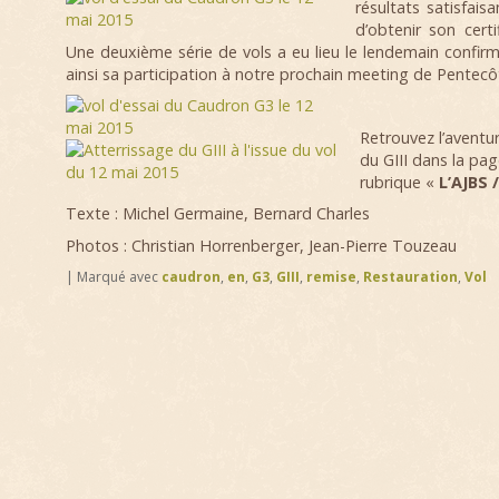
résultats satisfai
d’obtenir son certi
Une deuxième série de vols a eu lieu le lendemain confir
ainsi sa participation à notre prochain meeting de Pentecô
Retrouvez l’aventur
du GIII dans la pag
rubrique «
L’AJBS /
Texte : Michel Germaine, Bernard Charles
Photos : Christian Horrenberger, Jean-Pierre Touzeau
|
Marqué avec
caudron
,
en
,
G3
,
GIII
,
remise
,
Restauration
,
Vol