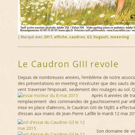
|
Marqué avec
2017
,
affiche
,
caudron
,
G3
,
hugault
,
meeeting
Le Caudron GIII revole
Depuis de nombreuses années, l’emblème de notre associat
des présentations en meeting n’exécuter que des sauts de 
vent traversier l’imposait, seulement des roulages au sol. Qu
Après 6 années de tr
remplacement des commandes de gauchissement par vrilla
mise en place d’ailerons, le Caudron GIII de l’AJBS a effectu
d’essais aux mains de Jean-Pierre Lafille le mardi 12 mai 20
Son domaine de vol