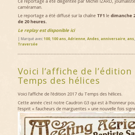
Ce reportage a été diligentée par Michel IZARD, journaliste
caméraman.
Le reportage a été diffusé sur la chaîne
TF1
le
dimanche 2
de 20 heures.
Le replay est disponible ici
|
Marqué avec
100
,
100 ans
,
Adrienne
,
Andes
,
anniversaire
,
ans
Traversée
Voici l’affiche de l’éditio
Temps des hélices
Voici l’affiche de l’édition 2017 du Temps des hélices.
Cette année c’est notre Caudron G3 qui est à l’honneur pou
l’esprit « faucheurs de marguerites » une nouvelle fois si