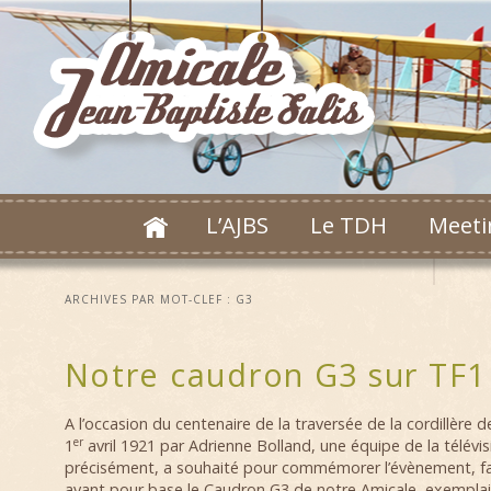
L’AJBS
Le TDH
Meeti
ARCHIVES PAR MOT-CLEF :
G3
Notre caudron G3 sur TF1
A l’occasion du centenaire de la traversée de la cordillère d
er
1
avril 1921 par Adrienne Bolland, une équipe de la télévi
précisément, a souhaité pour commémorer l’évènement, fa
ayant pour base le Caudron G3 de notre Amicale, exemplaire