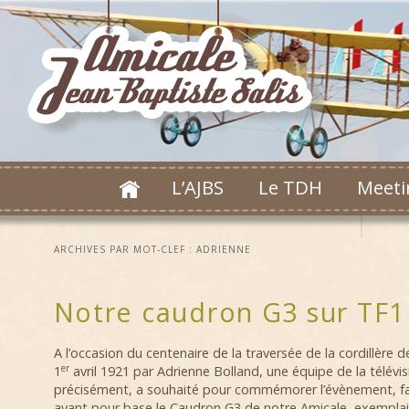
L’AJBS
Le TDH
Meeti
ARCHIVES PAR MOT-CLEF :
ADRIENNE
Notre caudron G3 sur TF1
A l’occasion du centenaire de la traversée de la cordillère d
er
1
avril 1921 par Adrienne Bolland, une équipe de la télévi
précisément, a souhaité pour commémorer l’évènement, fa
ayant pour base le Caudron G3 de notre Amicale, exemplaire