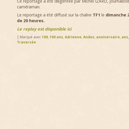
Ce reportage a été diligentée par Michel IZARD, journaliste
caméraman.
Le reportage a été diffusé sur la chaîne
TF1
le
dimanche 2
de 20 heures.
Le replay est disponible ici
|
Marqué avec
100
,
100 ans
,
Adrienne
,
Andes
,
anniversaire
,
ans
Traversée