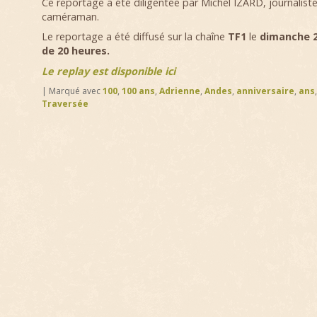
Ce reportage a été diligentée par Michel IZARD, journaliste
caméraman.
Le reportage a été diffusé sur la chaîne
TF1
le
dimanche 2
de 20 heures.
Le replay est disponible ici
|
Marqué avec
100
,
100 ans
,
Adrienne
,
Andes
,
anniversaire
,
ans
Traversée