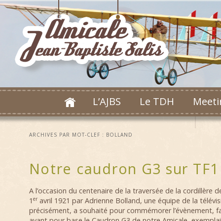
L’AJBS
Le TDH
Meeti
ARCHIVES PAR MOT-CLEF :
BOLLAND
Notre caudron G3 sur TF1
A l’occasion du centenaire de la traversée de la cordillère d
er
1
avril 1921 par Adrienne Bolland, une équipe de la télévi
précisément, a souhaité pour commémorer l’évènement, fa
ayant pour base le Caudron G3 de notre Amicale, exemplaire