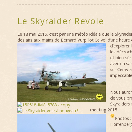
Le Skyraider Revole
Le 18 mai 2015, c’est par une météo idéale que le Skyraider
des airs aux mains de Bernard Vurpillot.
Ce vol d’une heure 
d’explorer 
les décroch
et bien-sûr
avec un sal
sur Cerny 
impeccable
Nous aurons
de vous pré
Skyraiders 
meeting 2015
Photos : 
Horrenber