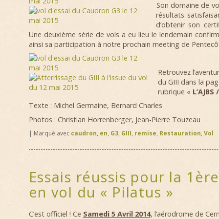
Son domaine de vol
résultats satisfai
d’obtenir son certi
Une deuxième série de vols a eu lieu le lendemain confir
ainsi sa participation à notre prochain meeting de Pentecô
Retrouvez l’aventur
du GIII dans la pag
rubrique «
L’AJBS /
Texte : Michel Germaine, Bernard Charles
Photos : Christian Horrenberger, Jean-Pierre Touzeau
|
Marqué avec
caudron
,
en
,
G3
,
GIII
,
remise
,
Restauration
,
Vol
Essais réussis pour la 1ère
en vol du « Pilatus »
C’est officiel ! Ce
Samedi 5 Avril 2014
, l’aérodrome de Cern