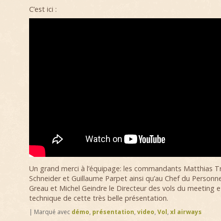
C’est ici :
Un grand merci à l’équipage: les commandants Matthias Tr
Schneider et Guillaume Parpet ainsi qu’au Chef du Personn
Greau et Michel Geindre le Directeur des vols du meeting et
technique de cette très belle présentation.
|
Marqué avec
démo
,
présentation
,
video
,
Vol
,
xl airways