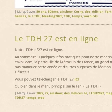
|
Marqué avec
50 ans
,
50ème
,
airshow
,
Cerny
,
des
,
édition
,
fert
hélices
,
le
,
LTDH
,
Meeting2023
,
TDH
,
temps
,
warbirds
Le TDH 27 est en ligne
Notre TDH n°27 est en ligne.
Au sommaire : Quelques infos pratiques pour notre meeting,
YakoTeam, la patrouille de l’Aéroclub de France, un good
pas manquer cette année et d’autres surprises de l’éditi
Hélices !!
Vous pouvez télécharger le TDH 27
ICI
Ou bien dans le menu principal sur le lien « Le TDH »
|
Marqué avec
2022
,
27
,
airshow
,
des
,
hélices
,
le
,
LTDH2022
,
mag
TDH27
,
temps
,
web