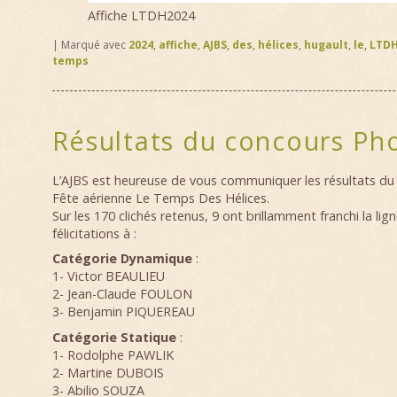
Affiche LTDH2024
|
Marqué avec
2024
,
affiche
,
AJBS
,
des
,
hélices
,
hugault
,
le
,
LTD
temps
Résultats du concours Ph
L’AJBS est heureuse de vous communiquer les résultats du
Fête aérienne Le Temps Des Hélices.
Sur les 170 clichés retenus, 9 ont brillamment franchi la lign
félicitations à :
Catégorie Dynamique
:
1- Victor BEAULIEU
2- Jean-Claude FOULON
3- Benjamin PIQUEREAU
Catégorie Statique
:
1- Rodolphe PAWLIK
2- Martine DUBOIS
3- Abilio SOUZA