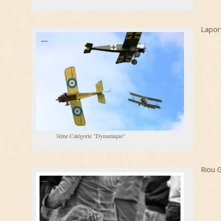
Lapor
3ème Catégorie "Dynamique"
Riou G