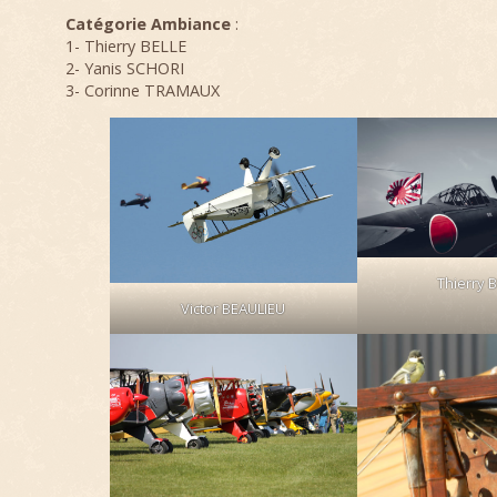
Catégorie Ambiance
:
1- Thierry BELLE
2- Yanis SCHORI
3- Corinne TRAMAUX
Thierry 
Victor BEAULIEU