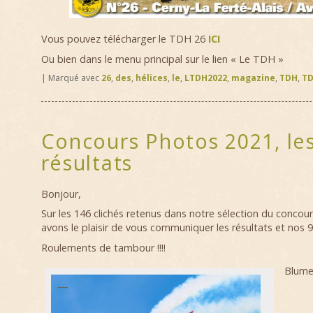
Vous pouvez télécharger le TDH 26
ICI
Ou bien dans le menu principal sur le lien « Le TDH »
|
Marqué avec
26
,
des
,
hélices
,
le
,
LTDH2022
,
magazine
,
TDH
,
TD
Concours Photos 2021, le
résultats
Bonjour,
Sur les 146 clichés retenus dans notre sélection du conco
avons le plaisir de vous communiquer les résultats et nos 
Roulements de tambour !!!!
Blume