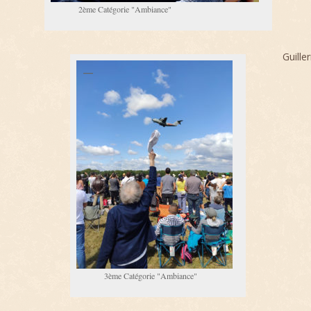
2ème Catégorie "Ambiance"
Guille
3ème Catégorie "Ambiance"