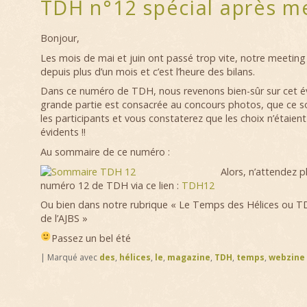
TDH n°12 spécial après m
Bonjour,
Les mois de mai et juin ont passé trop vite, notre meeting
depuis plus d’un mois et c’est l’heure des bilans.
Dans ce numéro de TDH, nous revenons bien-sûr sur cet 
grande partie est consacrée au concours photos, que ce s
les participants et vous constaterez que les choix n’étaien
évidents !!
Au sommaire de ce numéro :
Alors, n’attendez p
numéro 12 de TDH via ce lien :
TDH12
Ou bien dans notre rubrique « Le Temps des Hélices ou 
de l’AJBS »
Passez un bel été
|
Marqué avec
des
,
hélices
,
le
,
magazine
,
TDH
,
temps
,
webzine