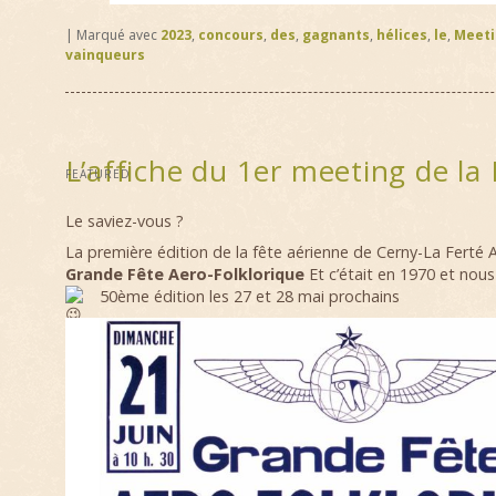
|
Marqué avec
2023
,
concours
,
des
,
gagnants
,
hélices
,
le
,
Meeti
vainqueurs
L’affiche du 1er meeting de la 
FEATURED
Le saviez-vous ?
La première édition de la fête aérienne de Cerny-La Ferté Al
Grande Fête Aero-Folklorique
Et c’était en 1970 et nous
50ème édition les 27 et 28 mai prochains