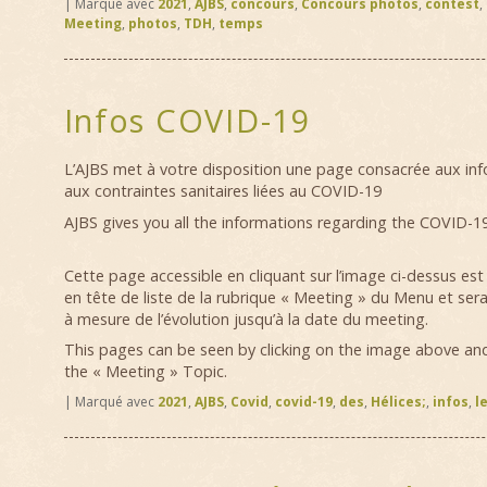
|
Marqué avec
2021
,
AJBS
,
concours
,
Concours photos
,
contest
,
Meeting
,
photos
,
TDH
,
temps
Infos COVID-19
L’AJBS met à votre disposition une page consacrée aux inf
aux contraintes sanitaires liées au COVID-19
AJBS gives you all the informations regarding the COVID-19
Cette page accessible en cliquant sur l’image ci-dessus es
en tête de liste de la rubrique « Meeting » du Menu et sera
à mesure de l’évolution jusqu’à la date du meeting.
This pages can be seen by clicking on the image above and 
the « Meeting » Topic.
|
Marqué avec
2021
,
AJBS
,
Covid
,
covid-19
,
des
,
Hélices;
,
infos
,
l