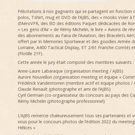
Félicitations à nos gagnants qui se partagent en fonction 
polos, Tshirt, mug et DVD de l’AJBS, des « mooks Voler à l
d’AéroVFR, des BD des éditions Paquet dédicacées de Roma
« Les gens d’Air » de Rémy Michelin, le livre « Avions de rê
des abonnements au Fana de l’Aviation, des Bracelets Aér
offert par In Memories Sportwear et des goodies Armée de 
Lorraine, A400 Tactical Display, ET 2/61 Franche-Comté) et
(Flotille 21F).
Cette année le jury était composé des membres suivants :
Anne-Laure Labaraque (organisation meeting / AJBS)
Aurore Nouvellon (organisation meeting et équipe « Comm
Frédérick Vandentorren (membre actif et équipe photos / 
Claude Renault (photographe et ami de l’AJBS)
Cyril Germain (co-organisateur du concours au pays des Ca
Rémy Michelin (photographe professionnel)
L’AJBS remercie chaleureusement tous ses partenaires et 
vous pour le concours photos de l’édition 2022 du meetin
Hélices »