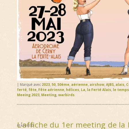
|
Marqué avec
2023
,
50
,
50ème
,
aérienne
,
airshow
,
AJBS
,
alais
,
C
ferté
,
fête
,
Fête aérienne
,
hélices
,
La
,
la Ferté Alais
,
le temps
Meeing 2023
,
Meeting
,
warbirds
L’affiche du 1er meeting de la 
FEATURED