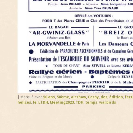
|
Marqué avec
50 ans
,
50ème
,
airshow
,
Cerny
,
des
,
édition
,
fert
hélices
,
le
,
LTDH
,
Meeting2023
,
TDH
,
temps
,
warbirds