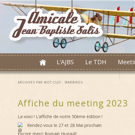
L’AJBS
Le TDH
Meeti
ARCHIVES PAR MOT-CLEF :
WARBIRDS
Affiche du meeting 2023
La voici ! L’affiche de notre 50ème édition !
Rendez-vous le 27 et 28 Mai prochain
Encore merci Romain Hugault