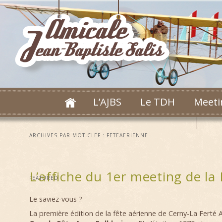
L’AJBS
Le TDH
Meeti
ARCHIVES PAR MOT-CLEF :
FETEAERIENNE
L’affiche du 1er meeting de la 
FEATURED
Le saviez-vous ?
La première édition de la fête aérienne de Cerny-La Ferté Al