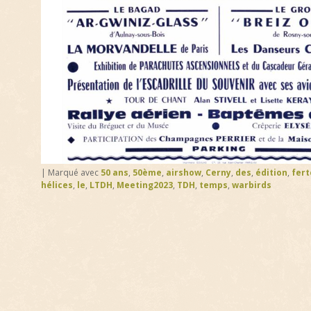
|
Marqué avec
50 ans
,
50ème
,
airshow
,
Cerny
,
des
,
édition
,
fert
hélices
,
le
,
LTDH
,
Meeting2023
,
TDH
,
temps
,
warbirds