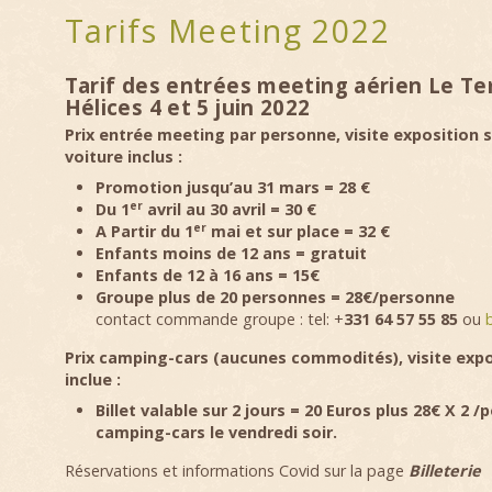
Tarifs Meeting 2022
Tarif des entrées meeting aérien Le T
Hélices
4 et 5 juin 2022
Prix entrée meeting par personne, visite exposition 
voiture inclus :
Promotion jusqu’au 31 mars = 28 €
er
Du 1
avril au 30 avril = 30 €
er
A Partir du 1
mai et sur place = 32 €
Enfants moins de 12 ans = gratuit
Enfants de 12 à 16 ans = 15€
Groupe plus de 20 personnes = 28€/personne
contact commande groupe : tel: +
331 64 57 55 85
ou
Prix camping-cars (aucunes commodités), visite expo
inclue :
Billet valable sur 2 jours = 20 Euros plus 28€ X 2 
camping-cars le vendredi soir.
Réservations et informations Covid sur la page
Billeterie