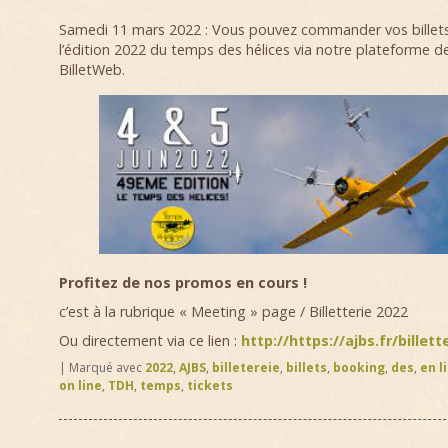
Samedi 11 mars 2022 : Vous pouvez commander vos billets
l’édition 2022 du temps des hélices via notre plateforme d
BilletWeb.
Profitez de nos promos en cours !
c’est à la rubrique « Meeting » page / Billetterie 2022
Ou directement via ce lien :
http://https://ajbs.fr/billet
|
Marqué avec
2022
,
AJBS
,
billetereie
,
billets
,
booking
,
des
,
en l
on line
,
TDH
,
temps
,
tickets