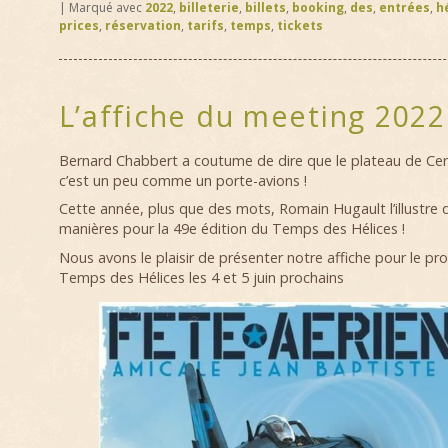
|
Marqué avec
2022
,
billeterie
,
billets
,
booking
,
des
,
entrées
,
h
prices
,
réservation
,
tarifs
,
temps
,
tickets
L’affiche du meeting 2022
Bernard Chabbert a coutume de dire que le plateau de Cern
c’est un peu comme un porte-avions !
Cette année, plus que des mots, Romain Hugault l’illustre d
manières pour la 49e édition du Temps des Hélices !
Nous avons le plaisir de présenter notre affiche pour le p
Temps des Hélices les 4 et 5 juin prochains