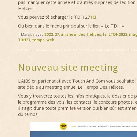
pas manquer cette année et d’autres surprises de l’éditi
Hélices !!
Vous pouvez télécharger le TDH 27
ICI
Ou bien dans le menu principal sur le lien « Le TDH »
|
Marqué avec
2022
,
27
,
airshow
,
des
,
hélices
,
le
,
LTDH2022
,
mag
TDH27
,
temps
,
web
Nouveau site meeting
L’AJBS en partenariat avec Touch And Com vous souhaite l
site dédié au meeting annuel Le Temps Des Hélices.
Vous y trouverez toutes les infos pratiques, le dossier de pre
le programme des vols, les contacts, le concours photos, et
Il s’agit d’une toute première version qui bien-sûr est amené
du temps.