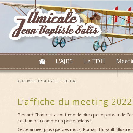
L’AJBS
Le TDH
Meeti
ARCHIVES PAR MOT-CLEF :
LTDH49
L’affiche du meeting 2022
Bernard Chabbert a coutume de dire que le plateau de Cern
c’est un peu comme un porte-avions !
Cette année, plus que des mots, Romain Hugault l’illustre d