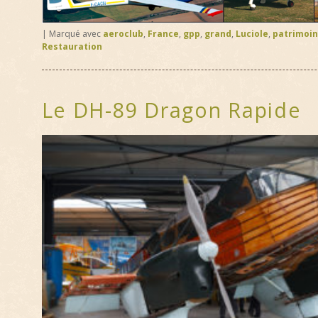
|
Marqué avec
aeroclub
,
France
,
gpp
,
grand
,
Luciole
,
patrimoi
Restauration
Le DH-89 Dragon Rapide