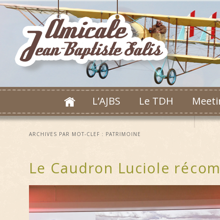
L’AJBS
Le TDH
Meeti
ARCHIVES PAR MOT-CLEF :
PATRIMOINE
Le Caudron Luciole réco