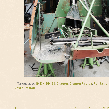
|
Marqué avec
89
,
DH
,
DH-98
,
Dragon
,
Dragon Rapide
,
Fondatio
Restauration