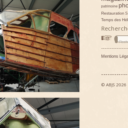
pho
patrimoine
Restauration
S
Temps des Hél
Recherch
---------------
Mentions Léga
------------
© ABJS 2026