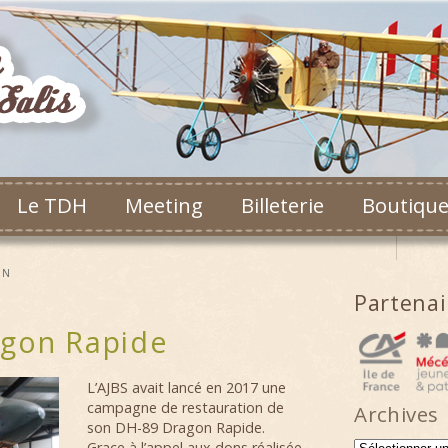
Le TDH
Meeting
Billeterie
Boutiqu
ON
Partena
agon Rapide
L’AJBS avait lancé en 2017 une
campagne de restauration de
Archives
son DH-89 Dragon Rapide.
Grace à l’appel aux dons réalisée
Archives