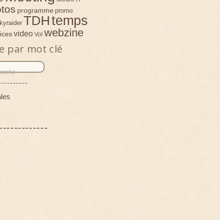
tos
programme
promo
temps
TDH
kyraider
webzine
video
ices
Vol
e par mot clé
----------
les
-------------