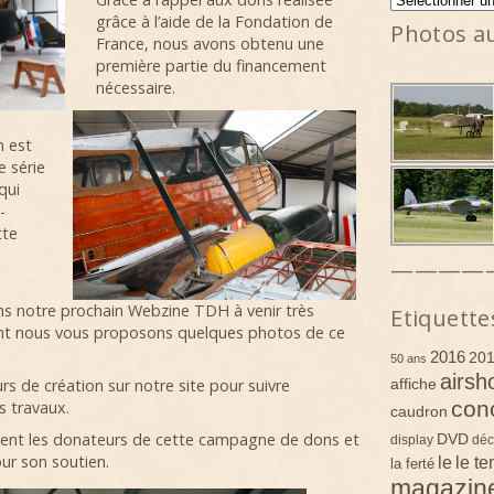
grâce à l’aide de la Fondation de
Photos a
France, nous avons obtenu une
première partie du financement
nécessaire.
n est
e série
qui
-
tte
————
ns notre prochain Webzine TDH à venir très
Etiquette
nt nous vous proposons quelques photos de ce
2016
20
50 ans
airsh
affiche
s de création sur notre site pour suivre
con
s travaux.
caudron
ment les donateurs de cette campagne de dons et
DVD
display
déc
ur son soutien.
le
le t
la ferté
magazin