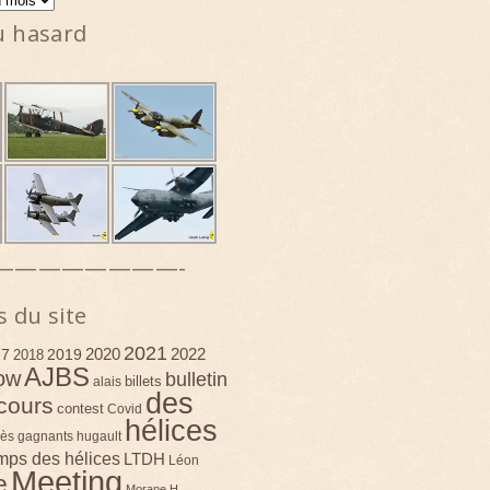
u hasard
————————-
s du site
2021
2020
2022
17
2019
2018
AJBS
ow
bulletin
billets
alais
des
cours
contest
Covid
hélices
ès
gagnants
hugault
emps des hélices
LTDH
Léon
Meeting
e
Morane H