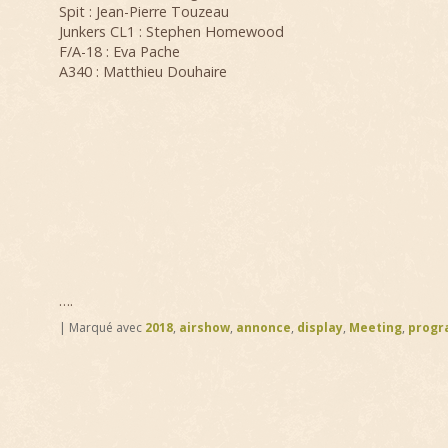
Spit : Jean-Pierre Touzeau
Junkers CL1
: Stephen Homewood
F/A-18 : Eva Pache
A340 : Matthieu Douhaire
….
|
Marqué avec
2018
,
airshow
,
annonce
,
display
,
Meeting
,
prog