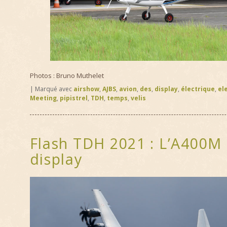
Photos : Bruno Muthelet
|
Marqué avec
airshow
,
AJBS
,
avion
,
des
,
display
,
électrique
,
el
Meeting
,
pipistrel
,
TDH
,
temps
,
velis
Flash TDH 2021 : L’A400M 
display