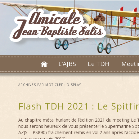
L’AJBS
Le TDH
Meeti
ARCHIVES PAR MOT-CLEF :
DISPLAY
Flash TDH 2021 : Le Spitfi
Au chapitre métal hurlant de l’édition 2021 du meeting Le
nous serons heureux de vous présenter le Supermarine Spti
AZJS – PS890) fraichement remis en vol 2 ans après l’acciden
Longuyon en juin 2017.