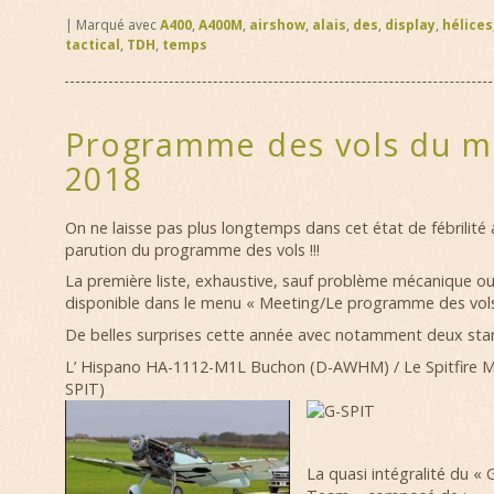
|
Marqué avec
A400
,
A400M
,
airshow
,
alais
,
des
,
display
,
hélices
tactical
,
TDH
,
temps
Programme des vols du m
2018
On ne laisse pas plus longtemps dans cet état de fébrilité 
parution du programme des vols !!!
La première liste, exhaustive, sauf problème mécanique o
disponible dans le menu « Meeting/Le programme des vol
De belles surprises cette année avec notamment deux star
L’
Hispano HA-1112-M1L Buchon
(D-AWHM) / Le
Spitfire 
SPIT)
La quasi intégralité du «