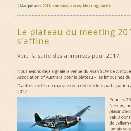
|
Marqué avec
2018
,
annonce
,
dates
,
Meeting
,
tarifs
Le plateau du meeting 20
s’affine
Voici la suite des annonces pour 2017:
Nous avions déjà signalé la venue du Ryan SCW de Antiqu
Association of Australia pour le plateau « les limousines du c
D’autres invités de marque ont confirmé leur participation
2017 !!!
Pour les 7
Niemen, no
plaisir d’acc
Yak-3 dont
de William
jamais venu