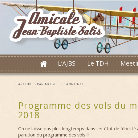
L’AJBS
Le TDH
Meeti
ARCHIVES PAR MOT-CLEF :
ANNONCE
Programme des vols du m
2018
On ne laisse pas plus longtemps dans cet état de fébrilité 
parution du programme des vols !!!