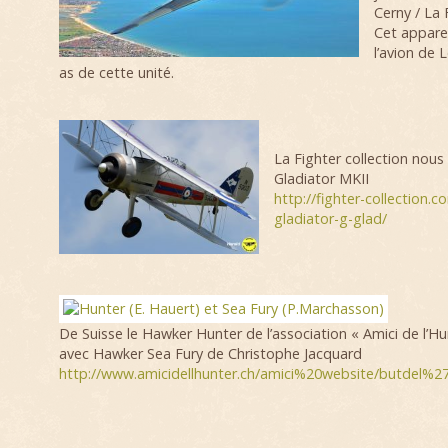
Cerny / La F
Cet apparei
l’avion de L
as de cette unité.
La Fighter collection nous
Gladiator MKII
http://fighter-collection.c
gladiator-g-glad/
De Suisse le Hawker Hunter de l’association « Amici de l’Hu
avec Hawker Sea Fury de Christophe Jacquard
http://www.amicidellhunter.ch/amici%20website/butdel%27