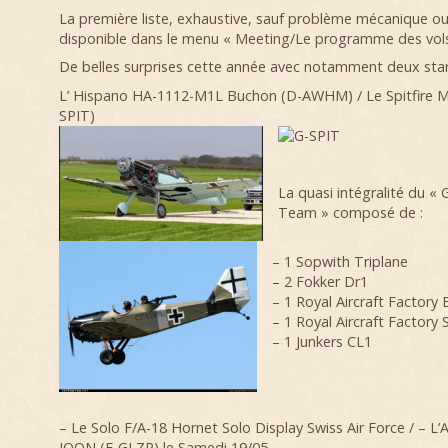
La première liste, exhaustive, sauf problème mécanique o
disponible dans le menu « Meeting/Le programme des vol
De belles surprises cette année avec notamment deux star
L’
Hispano HA-1112-M1L Buchon
(D-AWHM) / Le
Spitfire 
SPIT)
La quasi intégralité du «
Team » composé de :
– 1 Sopwith Triplane
– 2 Fokker Dr1
– 1 Royal Aircraft Factory
– 1 Royal Aircraft Factory 
– 1 Junkers CL1
– Le Solo F/A-18 Hornet Solo Display Swiss Air Force / – L’
JOON (F-GLZP) le Samedi 19/05