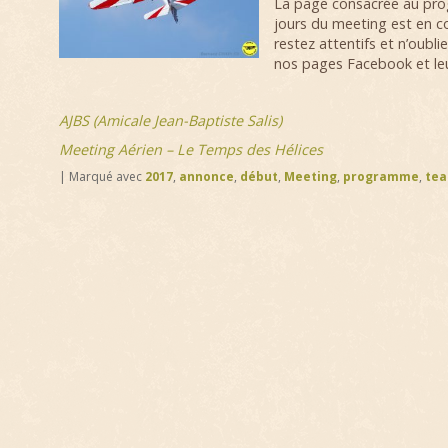
La page consacrée au pro
jours du meeting est en c
restez attentifs et n’oubli
nos pages Facebook et leur 
AJBS (Amicale Jean-Baptiste Salis)
Meeting Aérien – Le Temps des Hélices
|
Marqué avec
2017
,
annonce
,
début
,
Meeting
,
programme
,
tea