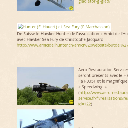
gladiator-g-glad/
De Suisse le Hawker Hunter de l’association « Amici de l’Hu
avec Hawker Sea Fury de Christophe Jacquard
http://www.amicidellhunter.ch/amici%20website/butdel%27
Aéro Restauration Services
seront présents avec le H
IIa P3351 et le magnifiqu
« Speedwing. »
(
http://www.aero-restaura
service.fr/fr/realisations/r
id=122
)