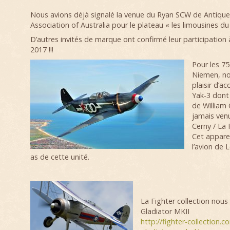
Nous avions déjà signalé la venue du Ryan SCW de Antiqu
Association of Australia pour le plateau « les limousines du c
D’autres invités de marque ont confirmé leur participation
2017 !!!
Pour les 7
Niemen, no
plaisir d’acc
Yak-3 dont
de William
jamais venu
Cerny / La F
Cet apparei
l’avion de L
as de cette unité.
La Fighter collection nous
Gladiator MKII
http://fighter-collection.c