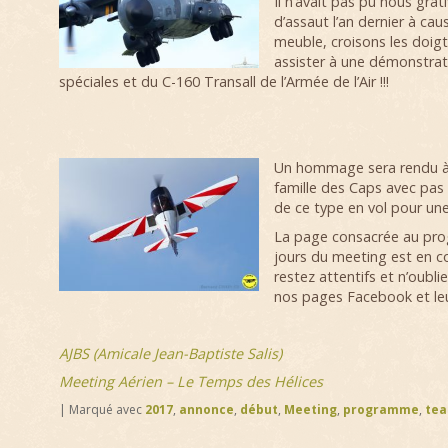
Il n’avait pas pu nous grat
d’assaut l’an dernier à cau
meuble, croisons les doig
assister à une démonstrat
spéciales et du C-160 Transall de l’Armée de l’Air !!!
Un hommage sera rendu à 
famille des Caps avec pas
de ce type en vol pour une
La page consacrée au pro
jours du meeting est en c
restez attentifs et n’oubli
nos pages Facebook et leur 
AJBS (Amicale Jean-Baptiste Salis)
Meeting Aérien – Le Temps des Hélices
|
Marqué avec
2017
,
annonce
,
début
,
Meeting
,
programme
,
tea