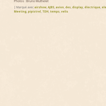
Photos : Bruno Muthelet
|
Marqué avec
airshow
,
AJBS
,
avion
,
des
,
display
,
électrique
,
el
Meeting
,
pipistrel
,
TDH
,
temps
,
velis