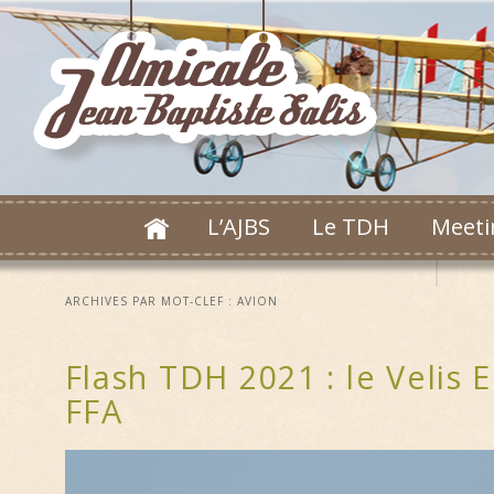
L’AJBS
Le TDH
Meeti
ARCHIVES PAR MOT-CLEF :
AVION
Flash TDH 2021 : le Velis 
FFA