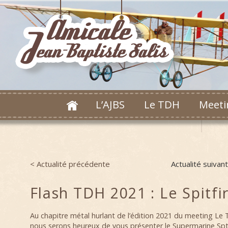
L’AJBS
Le TDH
Meeti
< Actualité précédente
Actualité suivan
Post navigation
Flash TDH 2021 : Le Spitfi
Au chapitre métal hurlant de l’édition 2021 du meeting Le
nous serons heureux de vous présenter le Supermarine Spti