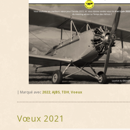
|
Marqué avec
2022
,
AJBS
,
TDH
,
Voeux
Vœux 2021