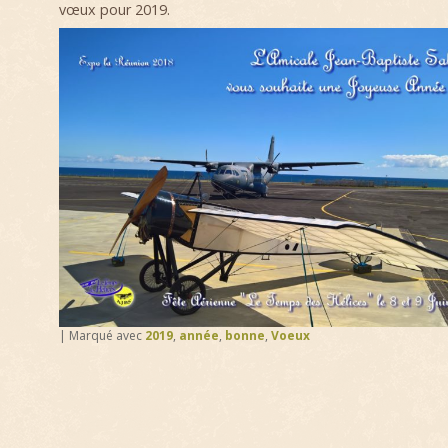
vœux pour 2019.
|
Marqué avec
2019
,
année
,
bonne
,
Voeux