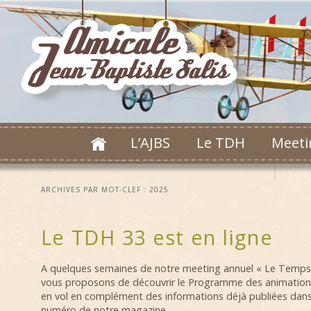
L’AJBS
Le TDH
Meeti
ARCHIVES PAR MOT-CLEF :
2025
Le TDH 33 est en ligne
A quelques semaines de notre meeting annuel « Le Temps
vous proposons de découvrir le Programme des animation
en vol en complément des informations déjà publiées dans
numéro de notre magazine.