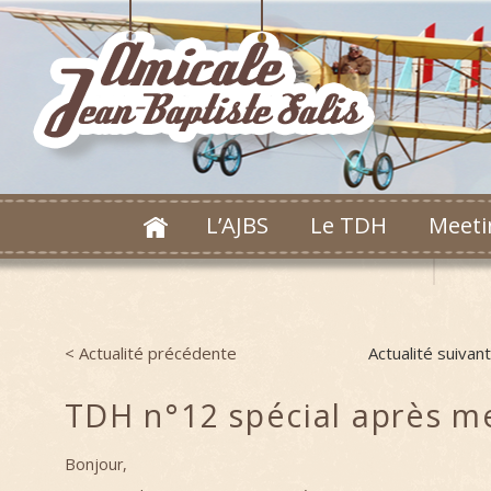
L’AJBS
Le TDH
Meeti
< Actualité précédente
Actualité suivan
Post navigation
TDH n°12 spécial après m
Bonjour,