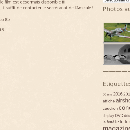
 film est désormais disponible !!!
Photos a
il suffit de contacter le secrétariat de l’Amicale !
55 85
16
————
Etiquette
2016
20
50 ans
airsh
affiche
con
caudron
DVD
display
déc
le
le t
la ferté
magazin