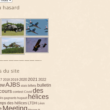
u hasard
————————-
s du site
2021
2020
2022
17
2019
2018
AJBS
ow
bulletin
billets
alais
des
cours
contest
Covid
hélices
ès
gagnants
hugault
emps des hélices
LTDH
Léon
Meeting
e
Morane H