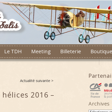
Le TDH
Meeting
Billeterie
Boutiqu
Partena
Actualité suivante >
 hélices 2016 –
Archives
Archives