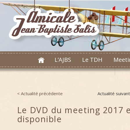
L’AJBS
Le TDH
Meeti
< Actualité précédente
Actualité suivan
Post navigation
Le DVD du meeting 2017 
disponible