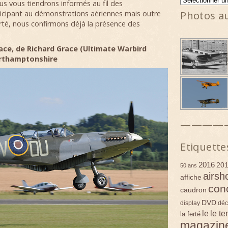
s vous tiendrons informés au fil des
Photos a
ticipant au démonstrations aériennes mais outre
erté, nous confirmons déjà la présence des
lace, de Richard Grace (Ultimate Warbird
Northamptonshire
————
Etiquette
2016
20
50 ans
airsh
affiche
con
caudron
DVD
display
déc
le
le t
la ferté
magazin