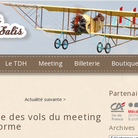
Le TDH
Meeting
Billeterie
Boutiqu
Partena
Actualité suivante >
 des vols du meeting
forme
Archives
Archives