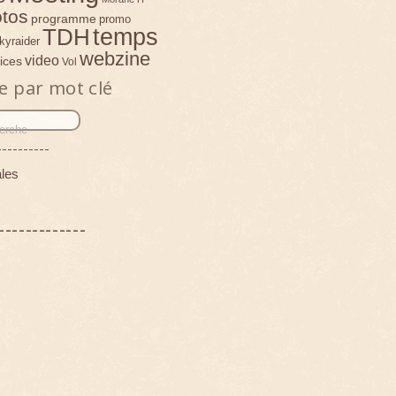
tos
programme
promo
temps
TDH
kyraider
webzine
video
ices
Vol
e par mot clé
----------
les
-------------