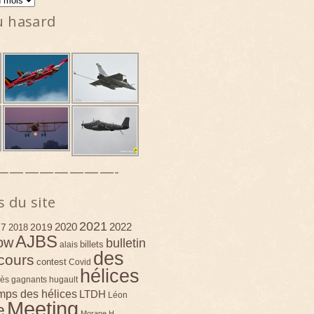
u hasard
————————-
s du site
2021
2020
2022
17
2019
2018
AJBS
ow
bulletin
billets
alais
des
cours
contest
Covid
hélices
ès
gagnants
hugault
emps des hélices
LTDH
Léon
Meeting
e
Morane H