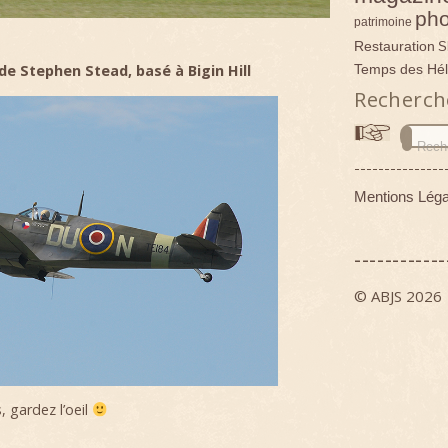
pho
patrimoine
Restauration
S
Temps des Hél
de Stephen Stead, basé à Bigin Hill
Recherch
---------------
Mentions Léga
------------
© ABJS 2026
, gardez l’oeil