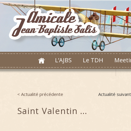
L’AJBS
Le TDH
Meeti
< Actualité précédente
Actualité suivan
Post navigation
Saint Valentin …