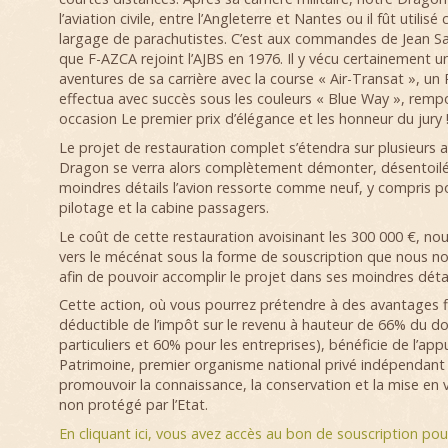
l’aviation civile, entre l’Angleterre et Nantes ou il fût utili
largage de parachutistes. C’est aux commandes de Jean Sa
que F-AZCA rejoint l’AJBS en 1976. Il y vécu certainement u
aventures de sa carrière avec la course « Air-Transat », un 
effectua avec succès sous les couleurs « Blue Way », rem
occasion Le premier prix d’élégance et les honneur du jury 
Le projet de restauration complet s’étendra sur plusieurs 
Dragon se verra alors complètement démonter, désentoilé,
moindres détails l’avion ressorte comme neuf, y compris p
pilotage et la cabine passagers.
Le coût de cette restauration avoisinant les 300 000 €, n
vers le mécénat sous la forme de souscription que nous no
afin de pouvoir accomplir le projet dans ses moindres détai
Cette action, où vous pourrez prétendre à des avantages 
déductible de l’impôt sur le revenu à hauteur de 66% du do
particuliers et 60% pour les entreprises), bénéficie de l’ap
Patrimoine, premier organisme national privé indépendant 
promouvoir la connaissance, la conservation et la mise en 
non protégé par l’Etat.
En cliquant ici, vous avez accès au bon de souscription po