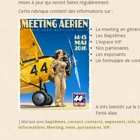
mises à jour qui seront faites régulièrement.
Cette rubrique contient des informations sur :
Le meeting en généra
Les Baptêmes
L’espace VIP
Nos partenaires
Les exposants
Un formulaire de con
A très bientôt sur le 
Ferté Alais
|
Marqué avec
baptêmes
,
contact
,
contacts
,
exposants
,
info
,
i
Informations
,
Meeting
,
news
,
partenaires
,
VIP;