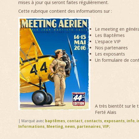
mises à jour qui seront faites régulièrement.
Cette rubrique contient des informations sur :
Le meeting en généra
Les Baptêmes
L’espace VIP
Nos partenaires
Les exposants
Un formulaire de con
A très bientôt sur le 
Ferté Alais
|
Marqué avec
baptêmes
,
contact
,
contacts
,
exposants
,
info
,
i
Informations
,
Meeting
,
news
,
partenaires
,
VIP;