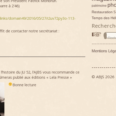
de son Président Patrick Monbrun.
pho
arre à 2’46)
patrimoine
Restauration
S
Temps des Hél
inks/domain49/2016/05/27/i2uv72py3o-113-
Recherch
fit de contacter notre secrétariat :
---------------
Mentions Léga
------------
r l’histoire du JU 52, l’AJBS vous recommande ce
© ABJS 2026
lmeras publié aux éditions « Lela Presse »
Bonne lecture