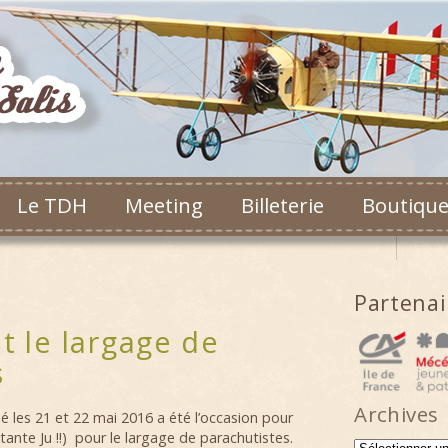
Le TDH
Meeting
Billeterie
Boutiqu
Partena
t le largage de
s
Archives
les 21 et 22 mai 2016 a été l’occasion pour
tante Ju !!) pour le largage de parachutistes.
Archives