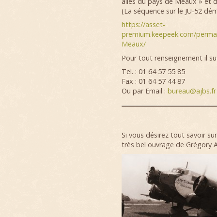
ailes du pays de Meaux » et 
(La séquence sur le JU-52 dém
https://asset-
premium.keepeek.com/permal
Meaux/
Pour tout renseignement il suf
Tel. : 01 64 57 55 85
Fax : 01 64 57 44 87
Ou par Email :
bureau@ajbs.fr
Si vous désirez tout savoir su
très bel ouvrage de Grégory A