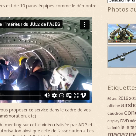
kers est de 10 paras équipés comme le démontre
Photos a
————
Etiquette
2016
20
50 ans
airsh
affiche
ous proposer ce service dans le cadre de vos
con
caudron
mmémoration, etc)
DVD
display
déc
 du meeting sur cette vidéo réalisée par ADP et
le
le t
la ferté
torisation ainsi que celle de l’association « Les
magazin