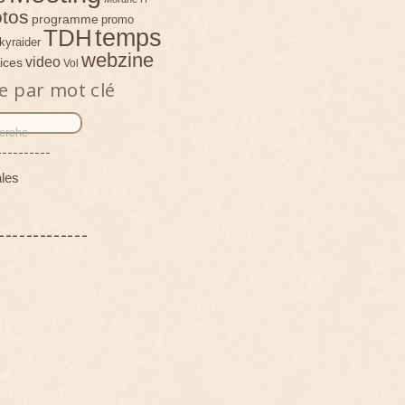
tos
programme
promo
temps
TDH
kyraider
webzine
video
ices
Vol
e par mot clé
----------
les
-------------