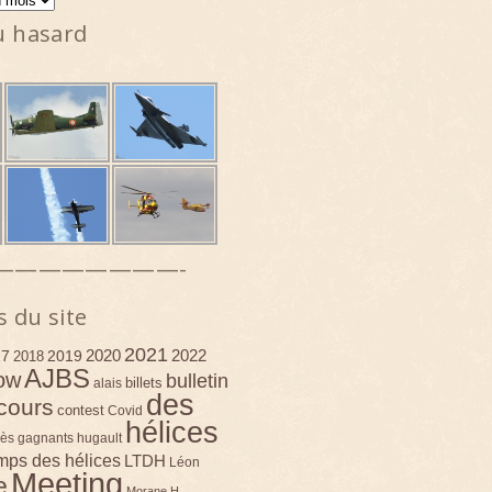
u hasard
————————-
s du site
2021
2020
2022
17
2019
2018
AJBS
ow
bulletin
billets
alais
des
cours
contest
Covid
hélices
ès
gagnants
hugault
emps des hélices
LTDH
Léon
Meeting
e
Morane H