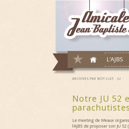
L’AJBS
ARCHIVES PAR MOT-CLEF :
JU
Notre JU 52 e
parachutiste
Le meeting de Meaux organisé 
l’AJBS de proposer son JU 52 (