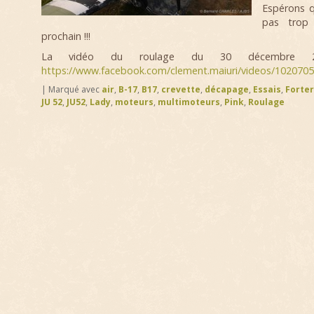
Espérons q
pas trop
prochain !!!
La vidéo du roulage du 30 décembre 2
https://www.facebook.com/clement.maiuri/videos/102070
|
Marqué avec
air
,
B-17
,
B17
,
crevette
,
décapage
,
Essais
,
Forte
JU 52
,
JU52
,
Lady
,
moteurs
,
multimoteurs
,
Pink
,
Roulage