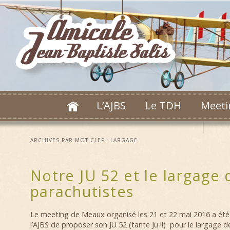
L’AJBS
Le TDH
Meeti
ARCHIVES PAR MOT-CLEF :
LARGAGE
Notre JU 52 et le largage 
parachutistes
Le meeting de Meaux organisé les 21 et 22 mai 2016 a été 
l’AJBS de proposer son JU 52 (tante Ju !!) pour le largage d