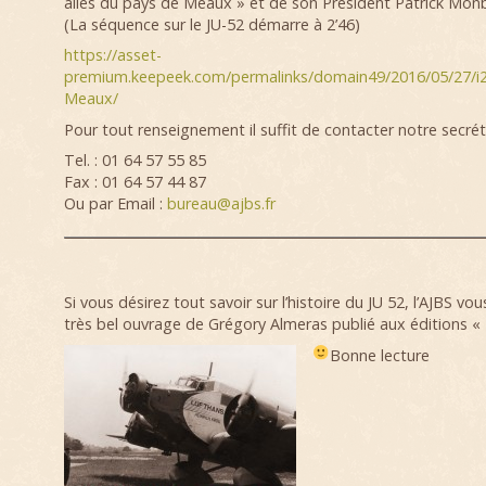
ailes du pays de Meaux » et de son Président Patrick Mon
(La séquence sur le JU-52 démarre à 2’46)
https://asset-
premium.keepeek.com/permalinks/domain49/2016/05/27/i
Meaux/
Pour tout renseignement il suffit de contacter notre secréta
Tel. : 01 64 57 55 85
Fax : 01 64 57 44 87
Ou par Email :
bureau@ajbs.fr
Si vous désirez tout savoir sur l’histoire du JU 52, l’AJBS 
très bel ouvrage de Grégory Almeras publié aux éditions « 
Bonne lecture