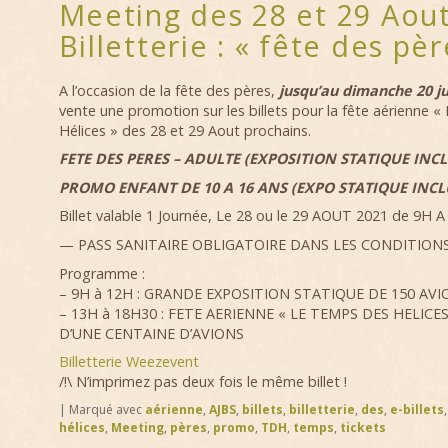
Meeting des 28 et 29 Aou
Billetterie : « fête des pèr
A l’occasion de la fête des pères,
jusqu’au dimanche 20 ju
vente une promotion sur les billets pour la fête aérienne 
Hélices » des 28 et 29 Aout prochains.
FETE DES PERES – ADULTE (EXPOSITION STATIQUE INCLU
PROMO ENFANT DE 10 A 16 ANS (EXPO STATIQUE INCLU
Billet valable 1 Journée, Le 28 ou le 29 AOUT 2021 de 9H 
— PASS SANITAIRE OBLIGATOIRE DANS LES CONDITION
Programme :
– 9H à 12H : GRANDE EXPOSITION STATIQUE DE 150 AVI
– 13H à 18H30 : FETE AERIENNE « LE TEMPS DES HELICE
D’UNE CENTAINE D’AVIONS
Billetterie Weezevent
/!\ N’imprimez pas deux fois le même billet !
|
Marqué avec
aérienne
,
AJBS
,
billets
,
billetterie
,
des
,
e-billets
hélices
,
Meeting
,
pères
,
promo
,
TDH
,
temps
,
tickets