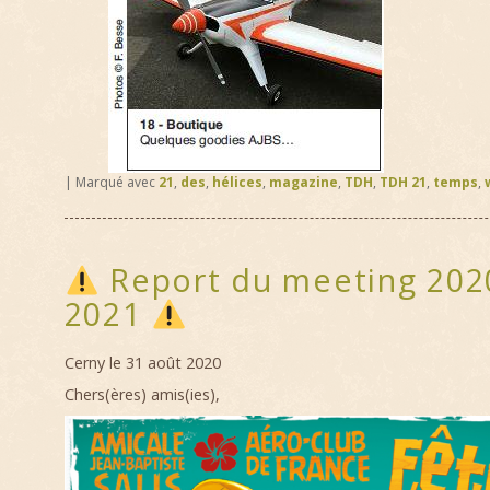
|
Marqué avec
21
,
des
,
hélices
,
magazine
,
TDH
,
TDH 21
,
temps
,
Report du meeting 202
2021
Cerny le 31 août 2020
Chers(ères) amis(ies),