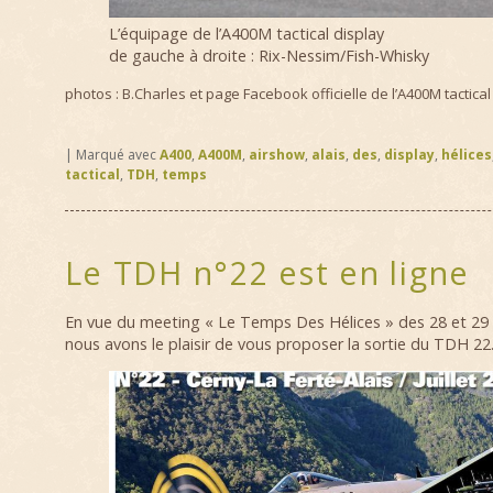
L’équipage de l’A400M tactical display
de gauche à droite : Rix-Nessim/Fish-Whisky
photos : B.Charles et page Facebook officielle de l’A400M tactical
|
Marqué avec
A400
,
A400M
,
airshow
,
alais
,
des
,
display
,
hélices
tactical
,
TDH
,
temps
Le TDH n°22 est en ligne
En vue du meeting « Le Temps Des Hélices » des 28 et 29 
nous avons le plaisir de vous proposer la sortie du TDH 22