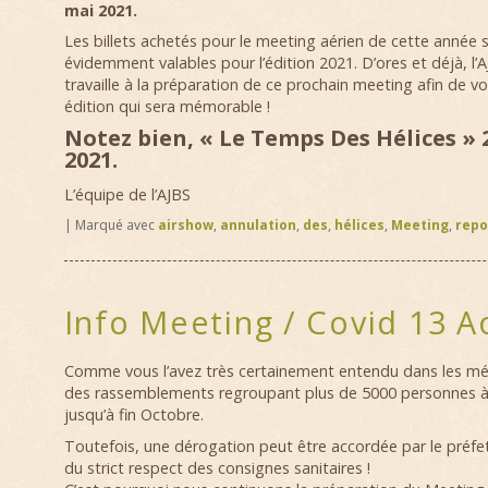
mai 2021.
Les billets achetés pour le meeting aérien de cette année 
évidemment valables pour l’édition 2021. D’ores et déjà, l’
travaille à la préparation de ce prochain meeting afin de v
édition qui sera mémorable !
Notez bien, « Le Temps Des Hélices » 
2021.
L’équipe de l’AJBS
|
Marqué avec
airshow
,
annulation
,
des
,
hélices
,
Meeting
,
repo
Info Meeting / Covid 13 A
Comme vous l’avez très certainement entendu dans les médi
des rassemblements regroupant plus de 5000 personnes à
jusqu’à fin Octobre.
Toutefois, une dérogation peut être accordée par le préfet 
du strict respect des consignes sanitaires !