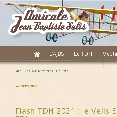
L’AJBS
Le TDH
Meeti
ARCHIVES PAR MOT-CLEF :
HÉLICES
←
previous
Flash TDH 2021 : le Velis 