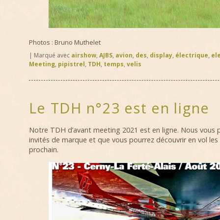
Photos : Bruno Muthelet
|
Marqué avec
airshow
,
AJBS
,
avion
,
des
,
display
,
électrique
,
el
Meeting
,
pipistrel
,
TDH
,
temps
,
velis
Le TDH n°23 est en ligne
Notre TDH d’avant meeting 2021 est en ligne. Nous vous 
invités de marque et que vous pourrez découvrir en vol les
prochain.