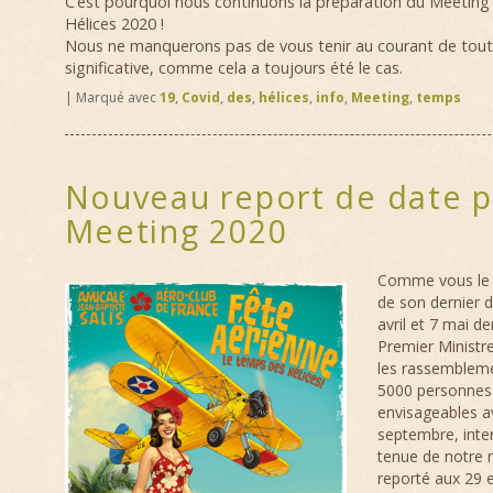
C’est pourquoi nous continuons la préparation du Meetin
Hélices 2020 !
Nous ne manquerons pas de vous tenir au courant de tout
significative, comme cela a toujours été le cas.
|
Marqué avec
19
,
Covid
,
des
,
hélices
,
info
,
Meeting
,
temps
Nouveau report de date p
Meeting 2020
Comme vous le s
de son dernier 
avril et 7 mai de
Premier Ministr
les rassembleme
5000 personnes 
envisageables a
septembre, inter
tenue de notre 
reporté aux 29 