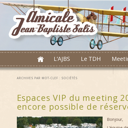
L’AJBS
Le TDH
Meeti
ARCHIVES PAR MOT-CLEF :
SOCIÉTÉS
Espaces VIP du meeting 20
encore possible de réserv
Bonjour,
L’équipe d