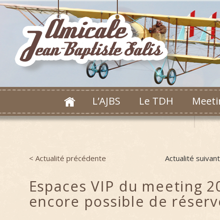
L’AJBS
Le TDH
Meeti
< Actualité précédente
Actualité suivan
Post navigation
Espaces VIP du meeting 20
encore possible de réserv