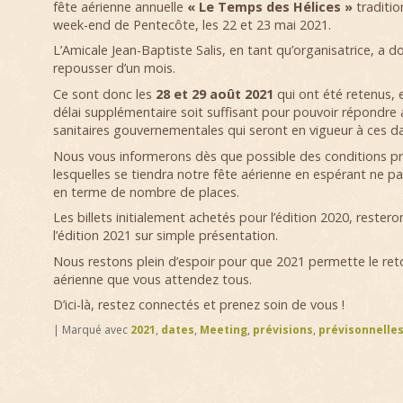
fête aérienne annuelle
« Le Temps des Hélices »
traditio
week-end de Pentecôte, les 22 et 23 mai 2021.
L’Amicale Jean-Baptiste Salis, en tant qu’organisatrice, a d
repousser d’un mois.
Ce sont donc les
28 et 29 août 2021
qui ont été retenus, 
délai supplémentaire soit suffisant pour pouvoir répondre 
sanitaires gouvernementales qui seront en vigueur à ces da
Nous vous informerons dès que possible des conditions p
lesquelles se tiendra notre fête aérienne en espérant ne pas
en terme de nombre de places.
Les billets initialement achetés pour l’édition 2020, restero
l’édition 2021 sur simple présentation.
Nous restons plein d’espoir pour que 2021 permette le ret
aérienne que vous attendez tous.
D’ici-là, restez connectés et prenez soin de vous !
|
Marqué avec
2021
,
dates
,
Meeting
,
prévisions
,
prévisonnelle