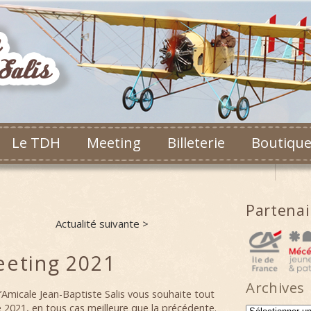
Le TDH
Meeting
Billeterie
Boutiqu
Partena
Actualité suivante >
eeting 2021
Archives
Amicale Jean-Baptiste Salis vous souhaite tout
2021, en tous cas meilleure que la précédente.
Archives