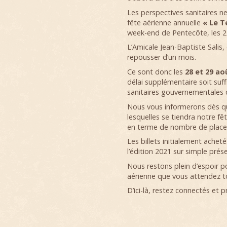
Les perspectives sanitaires ne
fête aérienne annuelle
« Le T
week-end de Pentecôte, les 2
L’Amicale Jean-Baptiste Salis,
repousser d’un mois.
Ce sont donc les
28 et 29 ao
délai supplémentaire soit suf
sanitaires gouvernementales q
Nous vous informerons dès qu
lesquelles se tiendra notre fê
en terme de nombre de place
Les billets initialement acheté
l’édition 2021 sur simple prés
Nous restons plein d’espoir p
aérienne que vous attendez t
D’ici-là, restez connectés et p