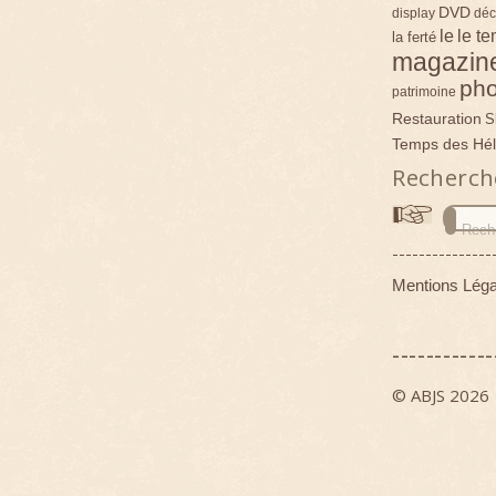
DVD
display
déc
le
le t
la ferté
magazin
pho
patrimoine
Restauration
S
Temps des Hél
Recherch
---------------
Mentions Léga
------------
© ABJS 2026