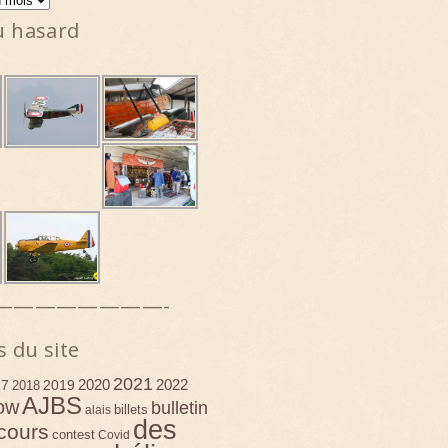
u hasard
————————-
s du site
2021
2020
2022
17
2019
2018
AJBS
ow
bulletin
billets
alais
des
cours
contest
Covid