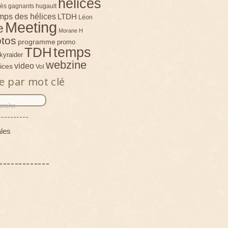
hélices
ès
gagnants
hugault
emps des hélices
LTDH
Léon
Meeting
e
Morane H
tos
programme
promo
temps
TDH
kyraider
webzine
video
ices
Vol
e par mot clé
----------
les
-------------