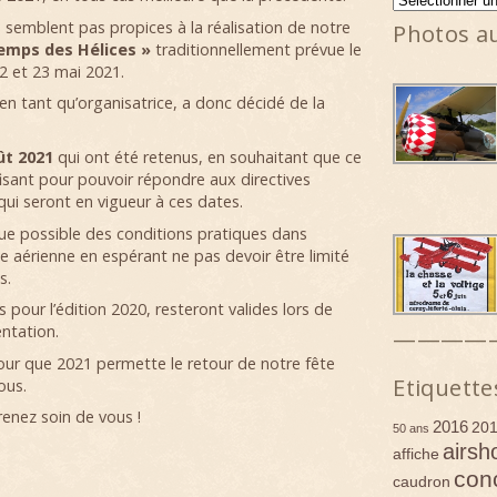
 semblent pas propices à la réalisation de notre
Photos a
emps des Hélices »
traditionnellement prévue le
2 et 23 mai 2021.
 en tant qu’organisatrice, a donc décidé de la
ût 2021
qui ont été retenus, en souhaitant que ce
fisant pour pouvoir répondre aux directives
ui seront en vigueur à ces dates.
e possible des conditions pratiques dans
te aérienne en espérant ne pas devoir être limité
s.
s pour l’édition 2020, resteront valides lors de
entation.
————
our que 2021 permette le retour de notre fête
Etiquette
ous.
renez soin de vous !
2016
20
50 ans
airsh
affiche
con
caudron