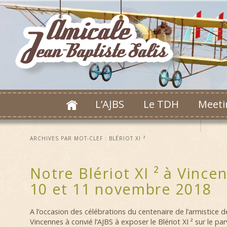
L’AJBS
Le TDH
Meeti
ARCHIVES PAR MOT-CLEF :
BLÉRIOT XI ²
Notre Blériot XI ² à Vince
10 et 11 novembre 2018
A l’occasion des célébrations du centenaire de l’armistice de
Vincennes à convié l’AJBS à exposer le Blériot XI ² sur le parvi