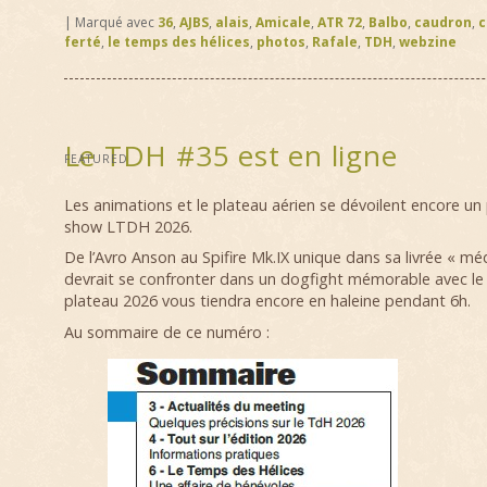
|
Marqué avec
36
,
AJBS
,
alais
,
Amicale
,
ATR 72
,
Balbo
,
caudron
,
c
ferté
,
le temps des hélices
,
photos
,
Rafale
,
TDH
,
webzine
Le TDH #35 est en ligne
FEATURED
Les animations et le plateau aérien se dévoilent encore un
show LTDH 2026.
De l’Avro Anson au Spifire Mk.IX unique dans sa livrée « mé
devrait se confronter dans un dogfight mémorable avec le
plateau 2026 vous tiendra encore en haleine pendant 6h.
Au sommaire de ce numéro :