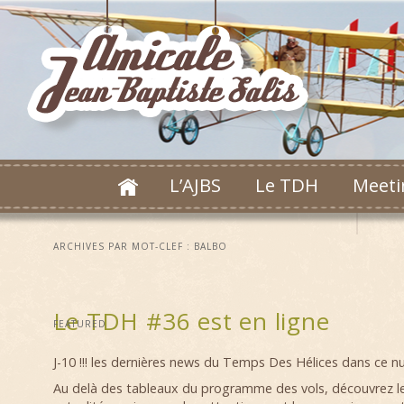
L’AJBS
Le TDH
Meeti
ARCHIVES PAR MOT-CLEF :
BALBO
Le TDH #36 est en ligne
FEATURED
J-10 !!! les dernières news du Temps Des Hélices dans ce
Au delà des tableaux du programme des vols, découvrez le