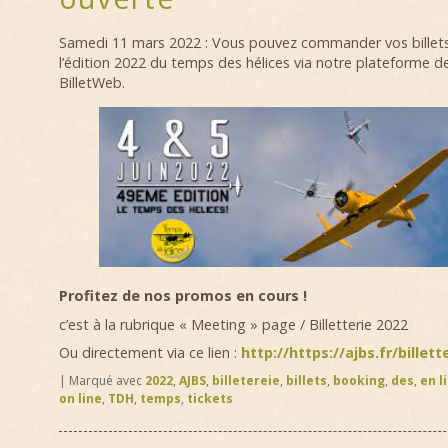
Samedi 11 mars 2022 : Vous pouvez commander vos billets
l’édition 2022 du temps des hélices via notre plateforme d
BilletWeb.
Profitez de nos promos en cours !
c’est à la rubrique « Meeting » page / Billetterie 2022
Ou directement via ce lien :
http://https://ajbs.fr/billet
|
Marqué avec
2022
,
AJBS
,
billetereie
,
billets
,
booking
,
des
,
en l
on line
,
TDH
,
temps
,
tickets