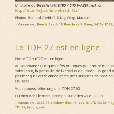
L’histoire du
Beechcraft E18S / C45 F-AZEJ
c’est ici :
http://https://ajbs.fr/avion/beech-18s/
Photos : Bernard CHARLES, D Day Wings Museum
|
Marqué avec
Beech
,
Beech 18
,
Beechcraft
,
Caen
,
D-DAY
,
E18S
,
Le TDH 27 est en ligne
Notre TDH n°27 est en ligne.
Au sommaire : Quelques infos pratiques pour notre meeting,
YakoTeam, la patrouille de l’Aéroclub de France, un good
pas manquer cette année et d’autres surprises de l’éditi
Hélices !!
Vous pouvez télécharger le TDH 27
ICI
Ou bien dans le menu principal sur le lien « Le TDH »
|
Marqué avec
2022
,
27
,
airshow
,
des
,
hélices
,
le
,
LTDH2022
,
mag
TDH27
,
temps
,
web