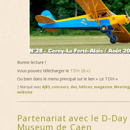
Bonne lecture !
Vous pouvez télécharger le
TDH 28 ici
Ou bien dans le menu principal sur le lien « Le TDH »
|
Marqué avec
AJBS
,
concours
,
des
,
hélices
,
magazine
,
Meeting
webzine
Partenariat avec le D-Day
Museum de Caen