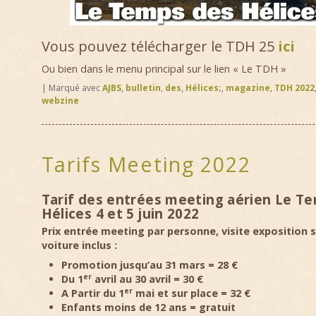
Vous pouvez télécharger le TDH 25
ici
Ou bien dans le menu principal sur le lien « Le TDH »
|
Marqué avec
AJBS
,
bulletin
,
des
,
Hélices;
,
magazine
,
TDH 2022
webzine
Tarifs Meeting 2022
Tarif des entrées meeting aérien Le T
Hélices
4 et 5 juin 2022
Prix entrée meeting par personne, visite exposition 
voiture inclus :
Promotion jusqu’au 31 mars = 28 €
er
Du 1
avril au 30 avril = 30 €
er
A Partir du 1
mai et sur place = 32 €
Enfants moins de 12 ans = gratuit