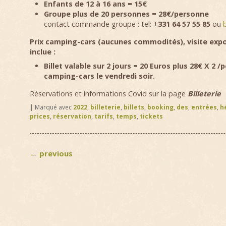
Enfants de 12 à 16 ans = 15€
Groupe plus de 20 personnes = 28€/personne
contact commande groupe : tel: +
331 64 57 55 85
ou
Prix camping-cars (aucunes commodités), visite expo
inclue :
Billet valable sur 2 jours = 20 Euros plus 28€ X 2 
camping-cars le vendredi soir.
Réservations et informations Covid sur la page
Billeterie
|
Marqué avec
2022
,
billeterie
,
billets
,
booking
,
des
,
entrées
,
h
prices
,
réservation
,
tarifs
,
temps
,
tickets
←
previous