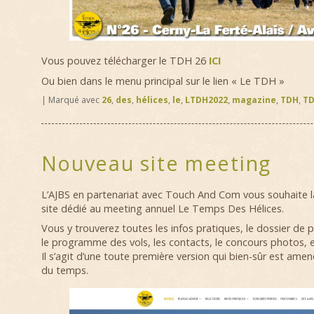
Vous pouvez télécharger le TDH 26
ICI
Ou bien dans le menu principal sur le lien « Le TDH »
|
Marqué avec
26
,
des
,
hélices
,
le
,
LTDH2022
,
magazine
,
TDH
,
TD
Nouveau site meeting
L’AJBS en partenariat avec Touch And Com vous souhaite l
site dédié au meeting annuel Le Temps Des Hélices.
Vous y trouverez toutes les infos pratiques, le dossier de pre
le programme des vols, les contacts, le concours photos, et
Il s’agit d’une toute première version qui bien-sûr est amené
du temps.