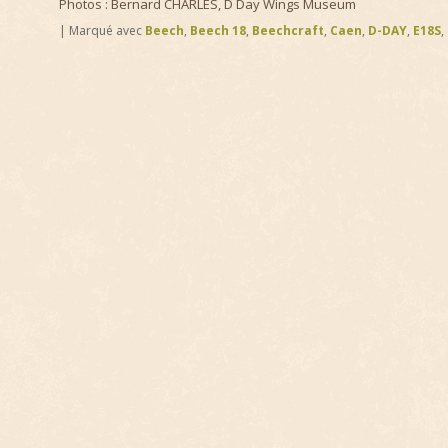
Photos : Bernard CHARLES, D Day Wings Museum
|
Marqué avec
Beech
,
Beech 18
,
Beechcraft
,
Caen
,
D-DAY
,
E18S
,