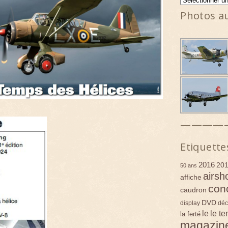
Photos a
————
Etiquette
2016
20
50 ans
airsh
affiche
con
caudron
DVD
display
déc
le
le t
la ferté
magazin