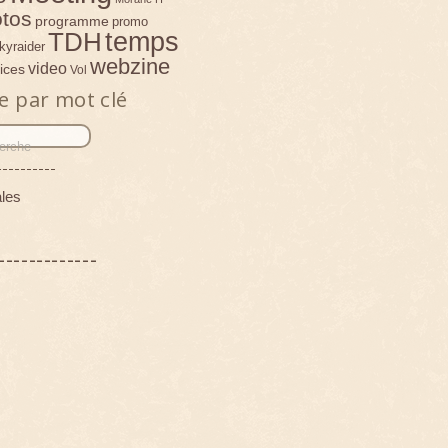
tos
programme
promo
temps
TDH
kyraider
webzine
video
ices
Vol
e par mot clé
----------
les
-------------