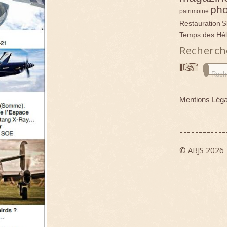
pho
patrimoine
Restauration
S
Temps des Hél
Recherch
---------------
Mentions Léga
------------
© ABJS 2026