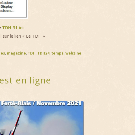
e
TDH 31 ici
 sur le lien « Le TDH »
ces
,
magazine
,
TDH
,
TDH24
,
temps
,
webzine
est en ligne