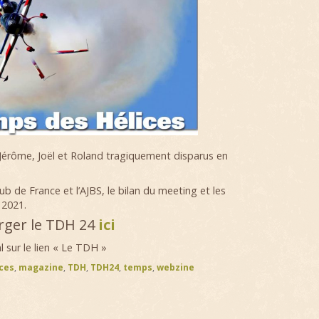
rôme, Joël et Roland tragiquement disparus en
ub de France et l’AJBS, le bilan du meeting et les
 2021.
rger le TDH 24
ici
 sur le lien « Le TDH »
ces
,
magazine
,
TDH
,
TDH24
,
temps
,
webzine