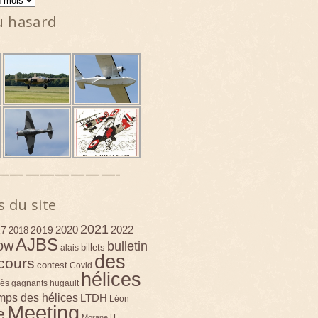
u hasard
————————-
s du site
2021
2020
2022
17
2019
2018
AJBS
ow
bulletin
billets
alais
des
cours
contest
Covid
hélices
ès
gagnants
hugault
emps des hélices
LTDH
Léon
Meeting
e
Morane H