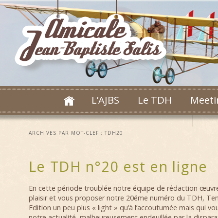
L’AJBS
Le TDH
Meeti
ARCHIVES PAR MOT-CLEF :
TDH20
Le TDH n°20 est en ligne
En cette période troublée notre équipe de rédaction œuvr
plaisir et vous proposer notre 20éme numéro du TDH, Te
Edition un peu plus « light » qu’à l’accoutumée mais qui vo
notre actualité, malheureusement endeuillée par la dispara