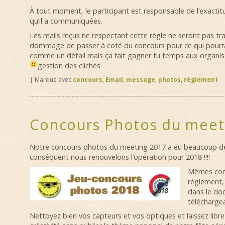
À tout moment, le participant est responsable de l’exacti
qu’il a communiquées.
Les mails reçus ne respectant cette règle ne seront pas trai
dommage de passer à coté du concours pour ce qui pourra
comme un détail mais ça fait gagner tu temps aux organis
gestion des clichés
|
Marqué avec
concours
,
Email
,
message
,
photos
,
règlement
Concours Photos du meet
Notre concours photos du meeting 2017 a eu beaucoup de
conséquent nous renouvelons l’opération pour 2018 !!!!
Mêmes con
règlement, 
dans le do
téléchargea
Nettoyez bien vos capteurs et vos optiques et laissez libre