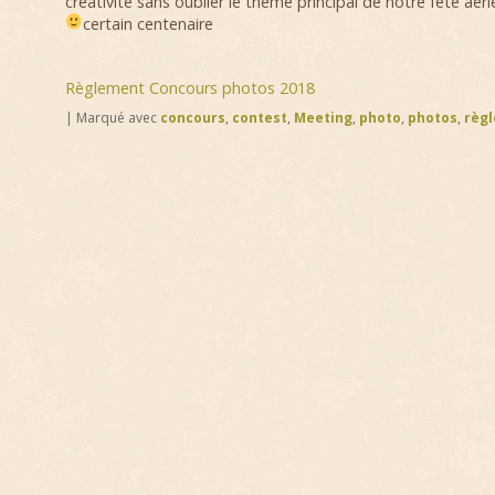
créativité sans oublier le thème principal de notre fête aé
certain centenaire
Règlement Concours photos 2018
|
Marqué avec
concours
,
contest
,
Meeting
,
photo
,
photos
,
règ