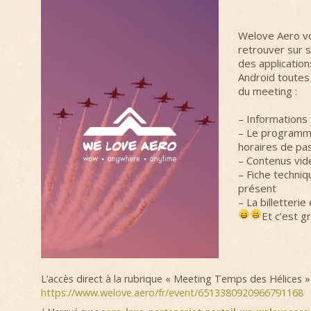
Welove Aero v
retrouver sur s
des applicatio
Android toutes
du meeting :
– Informations
– Le programme
horaires de pa
– Contenus vid
– Fiche techni
présent
– La billetterie
Et c’est gr
L’accès direct à la rubrique « Meeting Temps des Hélices » 
https://www.welove.aero/fr/event/6513380920966791168