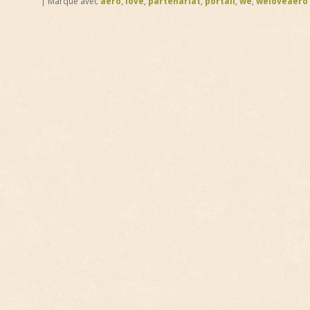
|
Marqué avec
aero
,
love
,
partenariat
,
portail
,
we
,
weloveaero