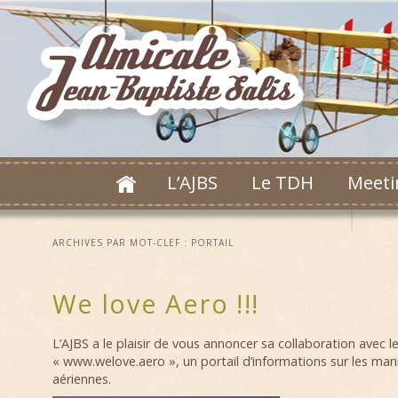
L’AJBS
Le TDH
Meeti
ARCHIVES PAR MOT-CLEF :
PORTAIL
We love Aero !!!
L’AJBS a le plaisir de vous annoncer sa collaboration avec le
« www.welove.aero », un portail d’informations sur les man
aériennes.